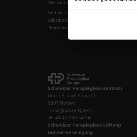
Teil von etwas Grösserem werden in d
Gemeinsam mit mehr als 2000 Spezialistinn
selbstbestimmtes Leben ermöglichen.
Arbeiten bei uns
Offene Stellen
Kontakt
Schweizer Paraplegiker-Zentrum
Guido A. Zäch Strasse 1
6207 Nottwil
spz@paraplegie.ch
+41 41 939 54 54
Schweizer Paraplegiker-Stiftung
Gönner-Vereinigung