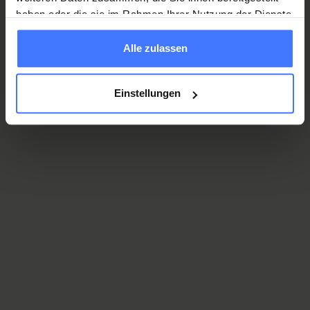
haben oder die sie im Rahmen Ihrer Nutzung der Dienste
gesammelt haben.
Alle zulassen
Film ansehen.
Jetzt die drei Protagonist*innen näher
Einstellungen
kennen lernen.
News
Übersicht News der Schweizer
Paraplegiker-Gruppe
Mehr dazu
Events