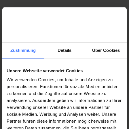
Neuer Film – «Tag für Tag»
Die Schweizer Paraplegiker-Stiftung hat einen neuen Film
erstellt. Chiara Schlatter (27), Dominique Hirschi (42) und Peter
Zustimmung
Details
Über Cookies
Hofstetter (64) erzählen ihre bewegenden Geschichten und
geben einen spannenden Einblick in ihr Leben im Rollstuhl.
Unsere Webseite verwendet Cookies
Wir verwenden Cookies, um Inhalte und Anzeigen zu
personalisieren, Funktionen für soziale Medien anbieten
zu können und die Zugriffe auf unsere Website zu
analysieren. Ausserdem geben wir Informationen zu Ihrer
Verwendung unserer Website an unsere Partner für
soziale Medien, Werbung und Analysen weiter. Unsere
Partner führen diese Informationen möglicherweise mit
weiteren Daten zusammen, die Sie ihnen bereitgestellt