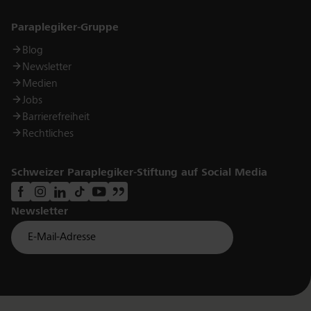
Links
Paraplegiker-Gruppe
Blog
Newsletter
Medien
Jobs
Barrierefreiheit
Rechtliches
Schweizer Paraplegiker-Stiftung auf Social Media
Newsletter
Für Newsletter der Paraplegiker Stiftung anmelden
Email *