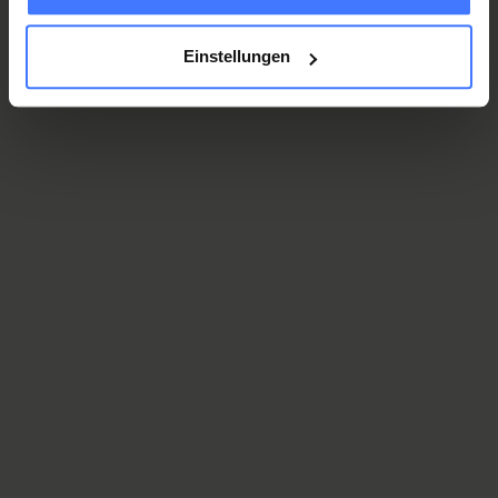
Mehr erfahren
Einstellungen
Rückenmedizin
Mehr erfahren
Das Schweizer Paraplegiker-Zentrum gehört zur Schweizer
Paraplegiker-Gruppe (SPG). Ziel aller Organisationen der SPG
ist die ganzheitliche Behandlung und Rehabilitation von
Menschen mit einer Querschnittlähmung.