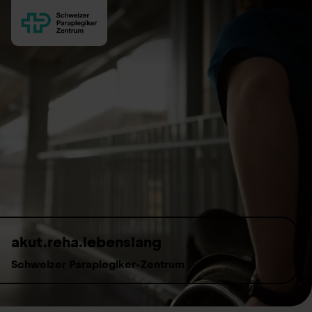
Skip to content
akut.reha.lebenslang
Schweizer Paraplegiker-Zentrum