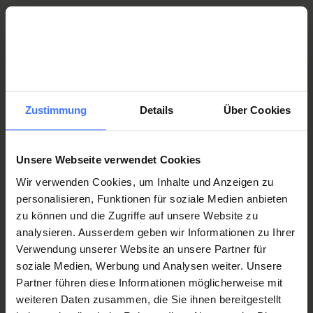
Unterstützen Sie mit Ihrem Anlass die Schweizer
Paraplegiker-Stiftung.
Besondere Spendenaktion
Spenden statt schenken
zugunsten von Querschnittgelähmten
Zustimmung
Details
Über Cookies
Unsere Webseite verwendet Cookies
Starten Sie mit Ihrer innovativen Idee eine eigene
Wir verwenden Cookies, um Inhalte und Anzeigen zu
Spendenaktion zugunsten von Querschnittgelähmten.
personalisieren, Funktionen für soziale Medien anbieten
Spenden von Unternehmen
Besondere Spendenaktion
zu können und die Zugriffe auf unsere Website zu
für Querschnittgelähmte
analysieren. Ausserdem geben wir Informationen zu Ihrer
Verwendung unserer Website an unsere Partner für
soziale Medien, Werbung und Analysen weiter. Unsere
Partner führen diese Informationen möglicherweise mit
Engagieren Sie sich als Firma für querschnittgelähmte
weiteren Daten zusammen, die Sie ihnen bereitgestellt
Menschen.