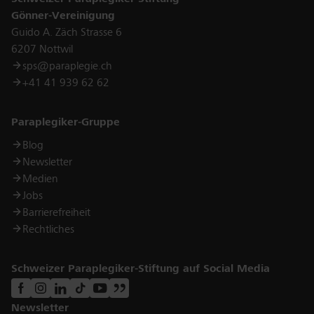
Gönner-Vereinigung
Guido A. Zäch Strasse 6
6207 Nottwil
sps@paraplegie.ch
+41 41 939 62 62
Links
Paraplegiker-Gruppe
Blog
Newsletter
Medien
Jobs
Barrierefreiheit
Rechtliches
Schweizer Paraplegiker-Stiftung auf Social Media
Newsletter