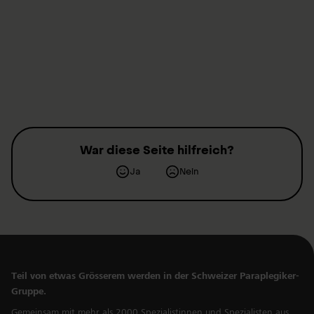
Mit der Einzahlung einer Spende bezeugen Sie Ihre
Solidarität mit unserem Hilfswerk. Sie unterstützen damit
Ich möchte für andere Bereiche spenden
querschnittgelähmte Menschen in der Schweiz. Aus
einer solchen Zahlung entstehen weder Rechte noch
Pflichten. Spenden können in unbestimmter Höhe
geleistet werden und sind in der Regel
steuerabzugsfähig.
War diese Seite hilfreich?
Ja
Nein
Wo kann ich eine Spende einzahlen?
Die Spenden können auf dieser Seite oder mit
folgenden Zahlungsinformationen getätigt werden:
Teil von etwas Grösserem werden in der Schweizer Paraplegiker-
IBAN: CH14 0900 0000 6014 7293 5, Schweizer
Gruppe.
Paraplegiker-Stiftung, 6207 Nottwil
Gemeinsam mit mehr als 2000 Spezialistinnen und Spezialisten aus