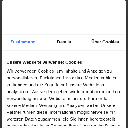
spenden
Dieses Projekt möchten wir Ihnen im
Speziellen vorstellen
Zustimmung
Details
Über Cookies
Spendenprojekt
Unsere Webseite verwendet Cookies
Jugendrehabilitations-
Wir verwenden Cookies, um Inhalte und Anzeigen zu
Wochen
personalisieren, Funktionen für soziale Medien anbieten
Ein Projekt, das Jugendliche auf ihrem Weg in ein
zu können und die Zugriffe auf unsere Website zu
selbständiges Leben unterstützt.
analysieren. Ausserdem geben wir Informationen zu Ihrer
Verwendung unserer Website an unsere Partner für
Mehr zu den Jugendrehabilitations-Wochen
soziale Medien, Werbung und Analysen weiter. Unsere
Partner führen diese Informationen möglicherweise mit
weiteren Daten zusammen, die Sie ihnen bereitgestellt
haben oder die sie im Rahmen Ihrer Nutzung der Dienste