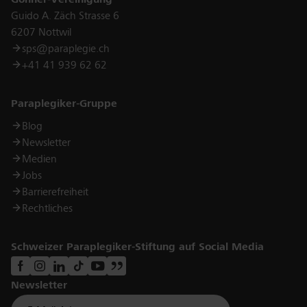
Gönner-Vereinigung
Spenden kann dieser Betrag bei bestimmten Projekten
Guido A. Zäch Strasse 6
abweichen. Alle Spenden ab CHF 5.– werden einmal
6207 Nottwil
jährlich Mitte Januar für Steuerzwecke bestätigt und
sps@paraplegie.ch
verdankt.
+41 41 939 62 62
Links
Paraplegiker-Gruppe
Blog
Newsletter
Medien
Jobs
Barrierefreiheit
Rechtliches
Schweizer Paraplegiker-Stiftung auf Social Media
Newsletter