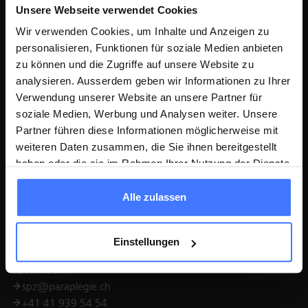
Gruppe.
Unsere Webseite verwendet Cookies
Gemeinsam mit mehr als 2000 Spezialistinnen und Spezialisten aus
Wir verwenden Cookies, um Inhalte und Anzeigen zu
über 100 Berufen arbeiten und Betroffenen ein selbstbestimmtes
personalisieren, Funktionen für soziale Medien anbieten
Leben ermöglichen.
zu können und die Zugriffe auf unsere Website zu
Arbeiten bei uns
Offene Stellen
analysieren. Ausserdem geben wir Informationen zu Ihrer
Verwendung unserer Website an unsere Partner für
soziale Medien, Werbung und Analysen weiter. Unsere
Partner führen diese Informationen möglicherweise mit
weiteren Daten zusammen, die Sie ihnen bereitgestellt
haben oder die sie im Rahmen Ihrer Nutzung der Dienste
gesammelt haben.
Alle zulassen
Kontakt
Schweizer Paraplegiker-Zentrum
Einstellungen
Guido A. Zäch Strasse 1
6207 Nottwil
spz@paraplegie.ch
+41 41 939 54 54