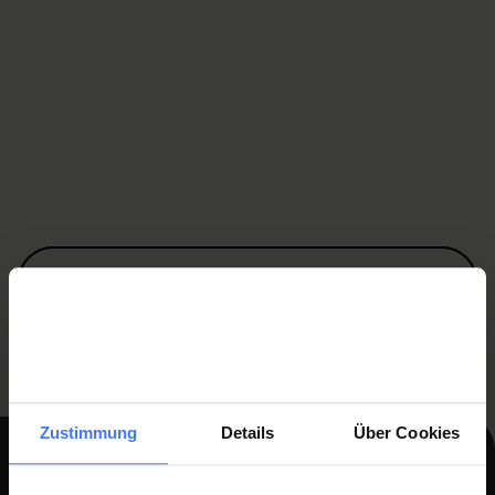
Mit Ihrer
Spende unterstützen Sie Querschnittgelähmte
und helfen mit, Betroffenen den
Weg zurück in Familie,
Beruf und Gesellschaft
zu ermöglichen.
War diese Seite hilfreich?
Ja
Nein
Zustimmung
Details
Über Cookies
Teil von etwas Grösserem werden in der Schweizer Paraplegiker-