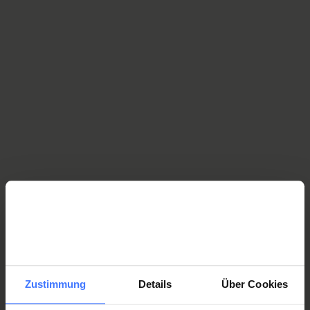
Nous sommes à votre écoute et vous
conseillons volontiers!
Faites-vous conseiller par nos experts et
découvrez différents moyens auxiliaires.
office@activecommunication.ch
T.
+41 41 747 03 13
Vous pourriez également être
intéressé(e) par
Symboles
Classeurs de communication
Zustimmung
Details
Über Cookies