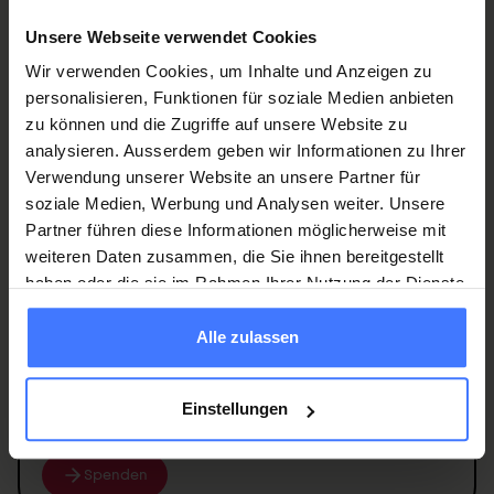
Systèmes statiques
Unsere Webseite verwendet Cookies
Wir verwenden Cookies, um Inhalte und Anzeigen zu
personalisieren, Funktionen für soziale Medien anbieten
zu können und die Zugriffe auf unsere Website zu
analysieren. Ausserdem geben wir Informationen zu Ihrer
Verwendung unserer Website an unsere Partner für
Werden Sie jetzt Mitglied
und erhalten Sie im
soziale Medien, Werbung und Analysen weiter. Unsere
Ernstfall
250 000 Franken
.
Partner führen diese Informationen möglicherweise mit
weiteren Daten zusammen, die Sie ihnen bereitgestellt
Mitglied werden
haben oder die sie im Rahmen Ihrer Nutzung der Dienste
gesammelt haben.
Alle zulassen
Einstellungen
Spenden
Sie jetzt und unterstützen Sie unsere
Projekte zugunsten von
Querschnittgelähmten
.
Spenden