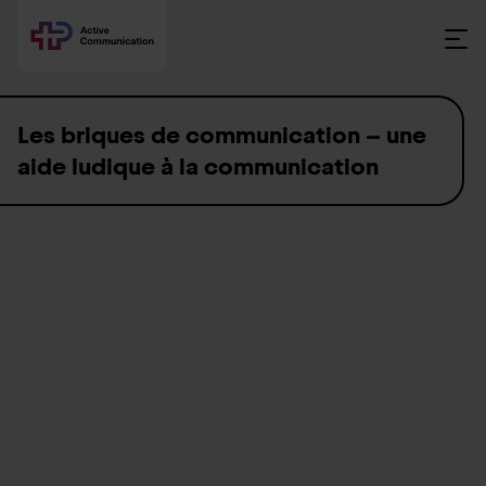
Skip to content
Les briques de communication – une
aide ludique à la communication
Une simple brique de communication peut aider les personnes
porteuses d’un handicap cognitif et/ou moteur à
communiquer. Petit à petit, un système StepByStep peut par
exemple
transmettre
des petites histoires, des bruits, des
blagues ou d’autres messages. Ce bouton suit souvent
l’utilisateur – du domicile vers l’institution ou l’établissement de