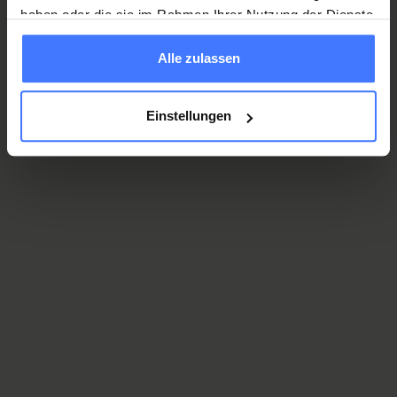
haben oder die sie im Rahmen Ihrer Nutzung der Dienste
gesammelt haben.
Alle zulassen
Ein sinnvolles Geschenk oder
Erinnerungsstück finden Sie im
Einstellungen
ParaForum-Shop.