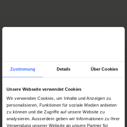
ausgewertet, um unsere Internetangebote attraktiver
gestalten zu können.
5. Wer bekommt meine Daten?
Innerhalb der SPG erhalten diejenigen Stellen Zugriff auf Ihre
Daten, die diese zur Erfüllung ihrer Pflichten brauchen. Daten,
die beim Zugriff auf unser Internetangebot protokolliert
Zustimmung
Details
Über Cookies
wurden, werden an Dritte nur übermittelt, soweit wir
gesetzlich, vertraglich oder durch Gerichtsentscheidung dazu
verpflichtet sind oder aufgrund berechtigter Interessen.
Unsere Webseite verwendet Cookies
Wir verwenden Cookies, um Inhalte und Anzeigen zu
Im Falle der Übermittlung von Personendaten verwenden wir
personalisieren, Funktionen für soziale Medien anbieten
die von Ihnen eingegebenen personenbezogenen
zu können und die Zugriffe auf unsere Website zu
Informationen nur innerhalb unseres Betriebs.
analysieren. Ausserdem geben wir Informationen zu Ihrer
Verwendung unserer Website an unsere Partner für