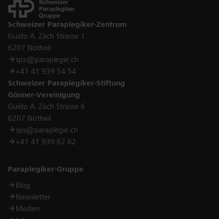
Kontakt
Schweizer Paraplegiker-Zentrum
Guido A. Zäch Strasse 1
6207 Nottwil
spz@paraplegie.ch
+41 41 939 54 54
Schweizer Paraplegiker-Stiftung
Gönner-Vereinigung
Guido A. Zäch Strasse 6
6207 Nottwil
sps@paraplegie.ch
+41 41 939 62 62
Links
Paraplegiker-Gruppe
Blog
Newsletter
Medien