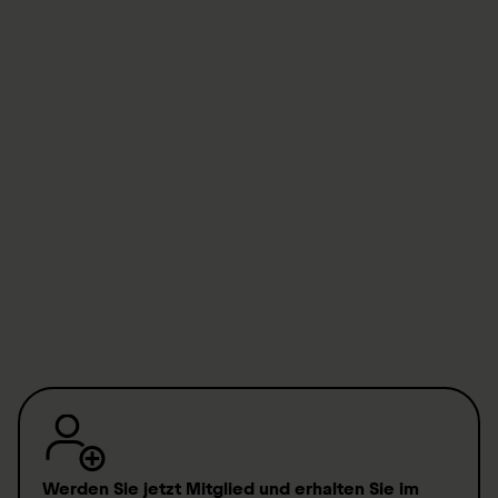
Implementierung neuer Technologien können Änderungen
dieser Datenschutzerklärung erforderlich werden. Daher
empfehlen wir Ihnen, sich diese Datenschutzerklärung ab und
zu erneut durchzulesen.
SPG, August 2023
Datenschutzerklärung Gruppe
(
PDF
,
163.09 KB
)
Werden Sie jetzt Mitglied
und erhalten Sie im