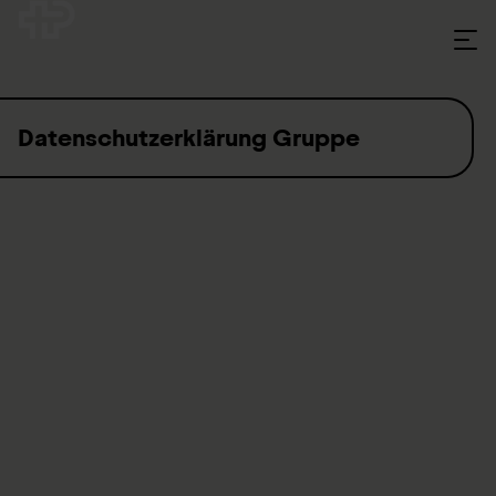
Skip to content
Datenschutzerklärung Gruppe
Informationen zur Internetseite paraplegie.ch
Dem Datenschutz schenkt die gesamte Schweizer Paraplegiker
Gruppe (SPG) grösste Aufmerksamkeit. Zur Schweizer
Paraplegiker Gruppe zählen folgende Organisationen:
Schweizer Paraplegiker-Stiftung, Schweizer Paraplegiker-
Zentrum, Gönner-Vereinigung, Schweizer Paraplegiker-