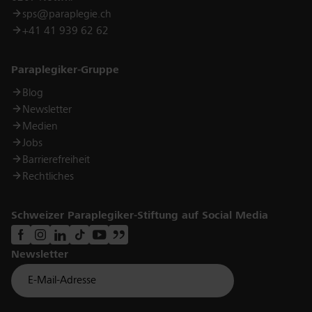
sps@paraplegie.ch
+41 41 939 62 62
Links
Paraplegiker-Gruppe
Blog
Newsletter
Medien
Jobs
Barrierefreiheit
Rechtliches
Schweizer Paraplegiker-Stiftung auf Social Media
Newsletter
Für Newsletter der Paraplegiker Stiftung anmelden
Email *