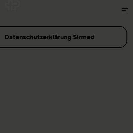
Skip to content
Datenschutzerklärung Sirmed
Informationen zur Erhebung von Personendaten
in der Schweizer Institut für Rettungsmedizin AG
Das Schweizer Institut für Rettungsmedizin (SIRMED) schenkt
dem Datenschutz grösste Aufmerksamkeit.
Mit diesen Informationen möchten wir Ihnen aufzeigen, wie
ihre Personendaten in der SIRMED bearbeitet werden und