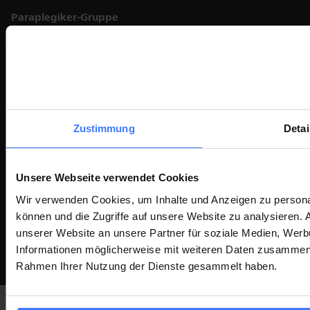
Links
Paraplegiker-Gruppe
Blog
Newsletter
Medien
Jobs
Barrierefreiheit
Rechtliches
Zustimmung
Detai
Schweizer Paraplegiker-Stiftung auf Social Media
Unsere Webseite verwendet Cookies
Wir verwenden Cookies, um Inhalte und Anzeigen zu personal
Newsletter
können und die Zugriffe auf unsere Website zu analysieren.
unserer Website an unsere Partner für soziale Medien, Werb
Für Newsletter der Paraplegiker Stiftung anmelden
Email *
Informationen möglicherweise mit weiteren Daten zusammen, d
Rahmen Ihrer Nutzung der Dienste gesammelt haben.