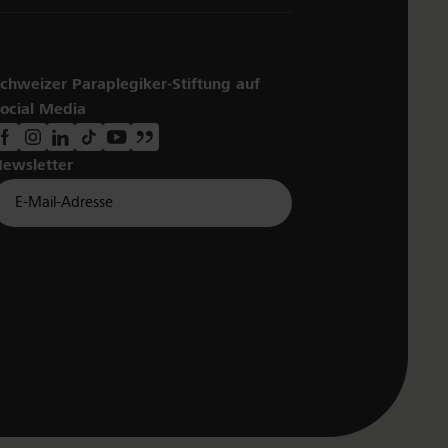
chweizer Paraplegiker-Stiftung auf
ocial Media
ewsletter
Für Newsletter der Paraplegiker Stiftung anmelden
Email *