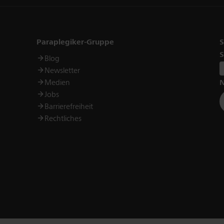
Links
Paraplegiker-Gruppe
S
S
Blog
Newsletter
Medien
N
Jobs
Barrierefreiheit
Rechtliches