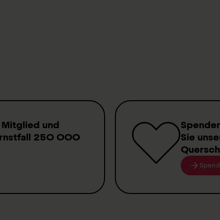
hszentrum ParaForum
ruppe
 Mitglied
und
Spende
rnstfall
250 000
Sie unse
Quersch
Spend