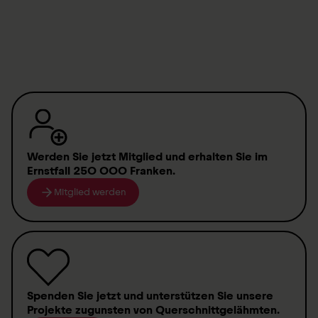
Sie zeigen Solidarität
gegenüber
das
Schweizer Paraplegiker-Zentrum
finanziell. Nebst
querschnittgelähmten Menschen – denn es kann
Querschnittlähmung werden im Schweizer Paraplegiker-
jeden treffen.
Anmeldung Newsletter
Zentrum auch Rückenverletzungen anderer Art
behandelt.
Bereits 2 Mio. Menschen in der Schweiz
sind Mitglied bei der
Gönner-Vereinigung der
Schweizer Paraplegiker-Stiftung
.
Werden Sie jetzt Mitglied
und erhalten Sie im
Ernstfall
250 000 Franken
.
Mitglied werden
Spenden
Sie jetzt und unterstützen Sie unsere
Projekte zugunsten von
Querschnittgelähmten
.