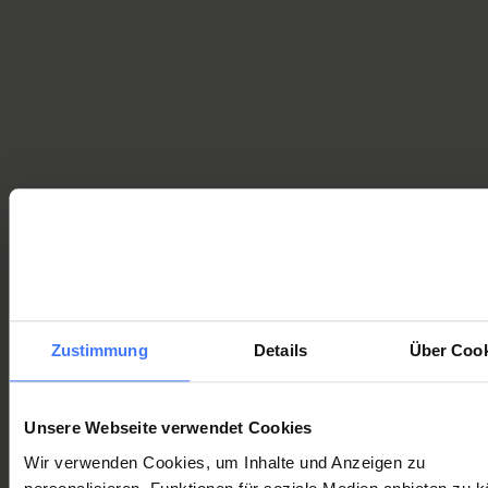
Mitglied werden
Dauermitglied
1000
einmalig
CHF
Mitglied werden
Ihre Transaktion ist sicher
Ihre Mitgliedschaft – Ihre
Zustimmung
Details
Über Cook
Vorteile – unser Tun
Unsere Webseite verwendet Cookies
Wir verwenden Cookies, um Inhalte und Anzeigen zu