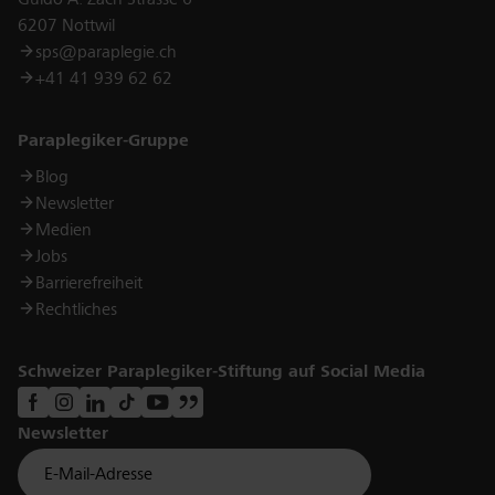
Guido A. Zäch Strasse 6
6207 Nottwil
sps@paraplegie.ch
+41 41 939 62 62
Links
Paraplegiker-Gruppe
Blog
Newsletter
Medien
Jobs
Barrierefreiheit
Rechtliches
Schweizer Paraplegiker-Stiftung auf Social Media
Newsletter
Für Newsletter der Paraplegiker Stiftung anmelden
Email *