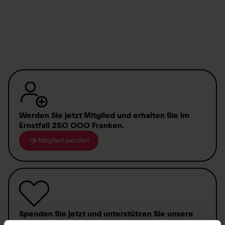
Werden Sie jetzt Mitglied
und erhalten Sie im
Ernstfall
250 000 Franken
.
Mitglied werden
Spenden
Sie jetzt und unterstützen Sie unsere
Projekte zugunsten von
Querschnittgelähmten
.