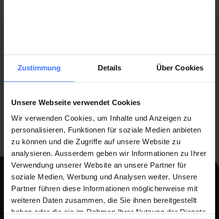
Spenden
Zustimmung
Details
Über Cookies
War diese Seite hilfreich?
Unsere Webseite verwendet Cookies
Ja
Nein
Wir verwenden Cookies, um Inhalte und Anzeigen zu
personalisieren, Funktionen für soziale Medien anbieten
zu können und die Zugriffe auf unsere Website zu
analysieren. Ausserdem geben wir Informationen zu Ihrer
Verwendung unserer Website an unsere Partner für
soziale Medien, Werbung und Analysen weiter. Unsere
Teil von etwas Grösserem werden in der Schweizer Paraplegiker-
Partner führen diese Informationen möglicherweise mit
Gruppe.
weiteren Daten zusammen, die Sie ihnen bereitgestellt
Gemeinsam mit mehr als 2000 Spezialistinnen und Spezialisten aus
haben oder die sie im Rahmen Ihrer Nutzung der Dienste