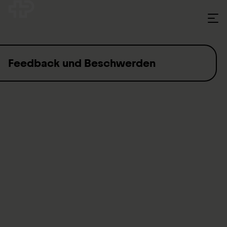
Skip to content
Feedback und Beschwerden
Mit Ihrer Rückmeldung helfen Sie uns, besser zu werden.
Wir freuen uns über Ihr Lob und Ihre
Verbesserungsvorschläge.