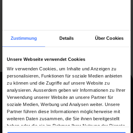
Was this page helpful?
Zustimmung
Details
Über Cookies
Ja
Nein
Unsere Webseite verwendet Cookies
Wir verwenden Cookies, um Inhalte und Anzeigen zu
personalisieren, Funktionen für soziale Medien anbieten
zu können und die Zugriffe auf unsere Website zu
Kontakt
analysieren. Ausserdem geben wir Informationen zu Ihrer
Verwendung unserer Website an unsere Partner für
Schweizer Paraplegiker-Zentrum
soziale Medien, Werbung und Analysen weiter. Unsere
Guido A. Zäch Strasse 1
Partner führen diese Informationen möglicherweise mit
6207 Nottwil
weiteren Daten zusammen, die Sie ihnen bereitgestellt
spz@paraplegie.ch
haben oder die sie im Rahmen Ihrer Nutzung der Dienste
+41 41 939 54 54
gesammelt haben.