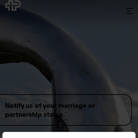
Skip to content
Notify us of your marriage or
partnership status