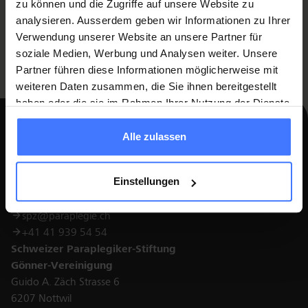
zu können und die Zugriffe auf unsere Website zu
Was this page helpful?
analysieren. Ausserdem geben wir Informationen zu Ihrer
Ja
Nein
Verwendung unserer Website an unsere Partner für
soziale Medien, Werbung und Analysen weiter. Unsere
Partner führen diese Informationen möglicherweise mit
weiteren Daten zusammen, die Sie ihnen bereitgestellt
haben oder die sie im Rahmen Ihrer Nutzung der Dienste
gesammelt haben.
Alle zulassen
Kontakt
Schweizer Paraplegiker-Zentrum
Einstellungen
Guido A. Zäch Strasse 1
6207 Nottwil
spz@paraplegie.ch
+41 41 939 54 54
Schweizer Paraplegiker-Stiftung
Gönner-Vereinigung
Guido A. Zäch Strasse 6
6207 Nottwil