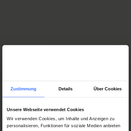
With a gift membership, you are making the best possible
provisions should the unthinkable happen to the person you
are giving the membership to. In the case of a spinal cord
injury caused by an acci-dent that results in permanent
wheelchair dependency, members receive a benefactor
benefit of CHF 250,000.00 – anywhere in the world and with-
out red tape.
Zustimmung
Details
Über Cookies
Gift membership for single members 45
francs
Unsere Webseite verwendet Cookies
Wir verwenden Cookies, um Inhalte und Anzeigen zu
personalisieren, Funktionen für soziale Medien anbieten