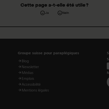
Cette page a-t-elle été utile ?
Ja
Nein
Links
Groupe suisse pour paraplégiques
S
S
Blog
Newsletter
Médias
N
Emplois
Accessibilité
Mentions légales