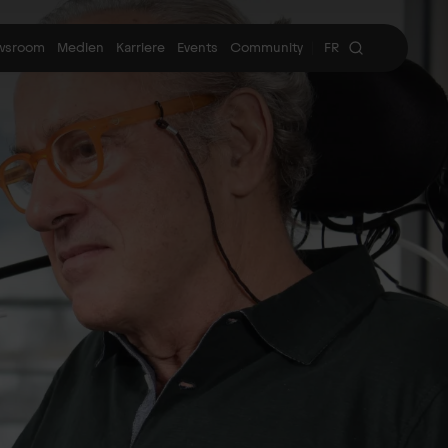
wsroom
Medien
Karriere
Events
Community
FR
|