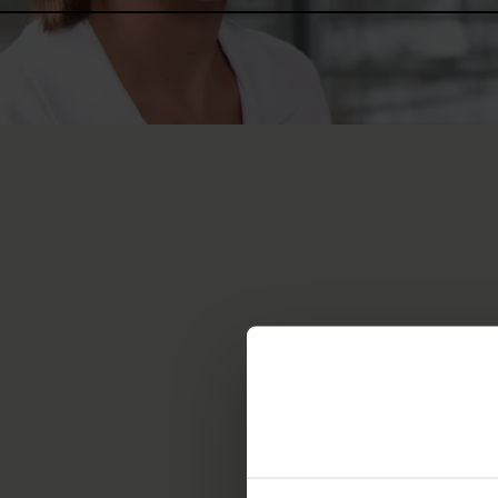
Recevez les nou
suisse pour pa
votre boîte de
Ce que cela signifie de ne pl
témoignages vous donneront u
ont eu un accident ont vécu 