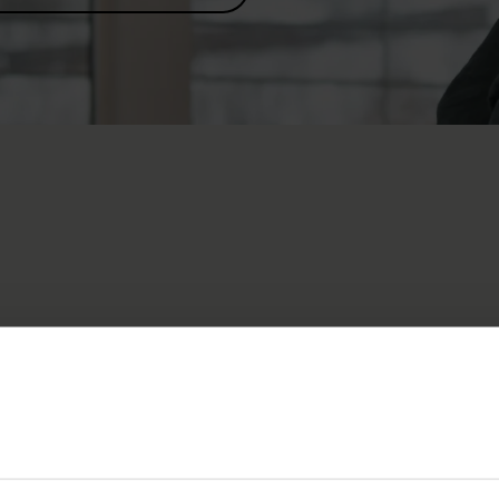
velles fraîches de la Fondation
raplégiques directement dans
 réception sans engagement
us pouvoir marcher sur ses deux jambes : différents
n éclairage sur la question.
Comment les patients qui
leur rééducation au Centre suisse des paraplégiques, qui