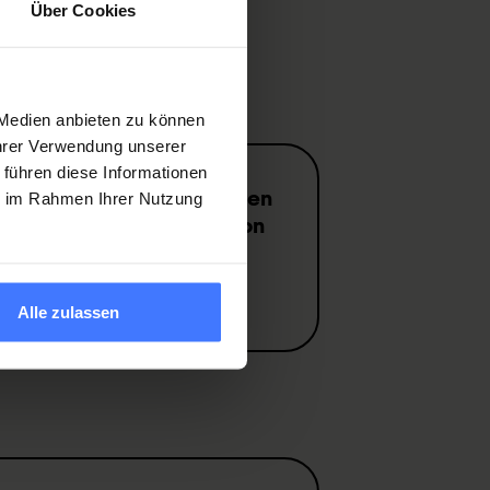
Über Cookies
 Medien anbieten zu können
Ihrer Verwendung unserer
 führen diese Informationen
n
Sie jetzt und unterstützen
ie im Rahmen Ihrer Nutzung
re Projekte zugunsten von
nittgelähmten
.
en
Alle zulassen