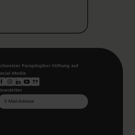
chweizer Paraplegiker-Stiftung auf
ocial Media
ewsletter
Für Newsletter der Paraplegiker Stiftung anmelden
Email *