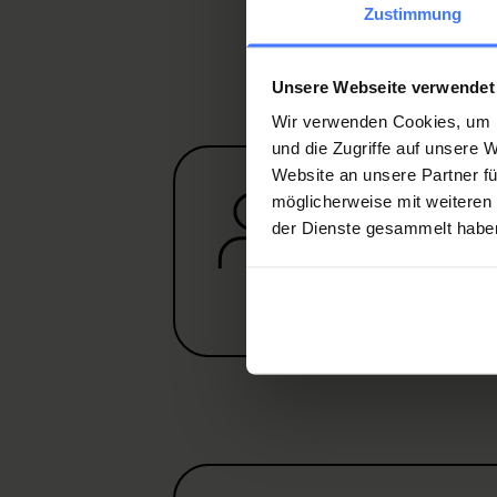
peut durer jusqu’à 9 mois ?
C
Zustimmung
médullaire ?
Les blessés mé
livrent le récit de leur histoire
Unsere Webseite verwendet
Wir verwenden Cookies, um I
und die Zugriffe auf unsere
Website an unsere Partner fü
Werden Sie jetzt
möglicherweise mit weiteren
erhalten Sie im E
der Dienste gesammelt habe
Franken
.
Mitglied werden