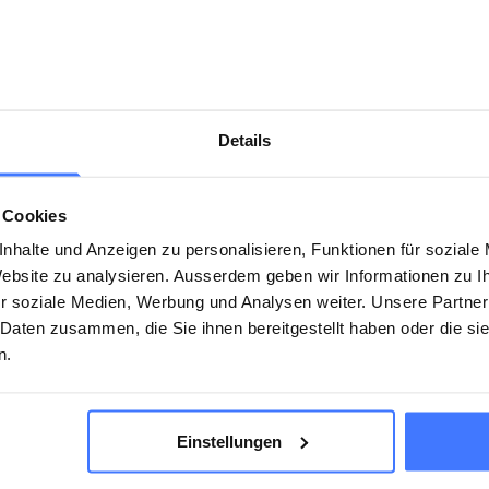
Details
 Cookies
nhalte und Anzeigen zu personalisieren, Funktionen für soziale
 Website zu analysieren. Ausserdem geben wir Informationen zu 
Cette page a-t-elle été utile ?
r soziale Medien, Werbung und Analysen weiter. Unsere Partner
Ja
Nein
 Daten zusammen, die Sie ihnen bereitgestellt haben oder die s
n.
Einstellungen