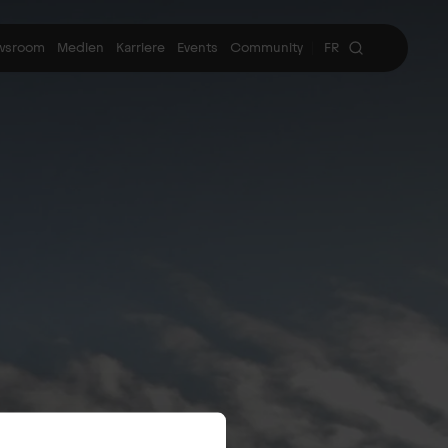
wsroom
Medien
Karriere
Events
Community
FR
|