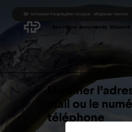
Schweizer Paraplegiker-Gruppe
Mitglieder-Service
Betroffene
Besuchende
Wissen &
Modifier l’adres
mail ou le num
téléphone