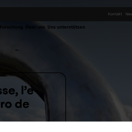
Skip to content
Kontakt
Ne
 Forschung
Über uns
Uns unterstützen
se, l’e-
éro de