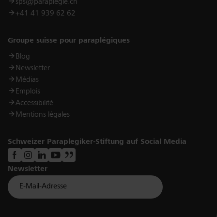
sps@paraplegie.ch
+41 41 939 62 62
Links
Groupe suisse pour paraplégiques
Blog
Newsletter
Médias
Emplois
Accessibilité
Mentions légales
Schweizer Paraplegiker-Stiftung auf Social Media
Newsletter
Für Newsletter der Paraplegiker Stiftung anmelden
Email *