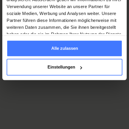
chose.
Verwendung unserer Website an unsere Partner für
soziale Medien, Werbung und Analysen weiter. Unsere
En fonction de la situation, il y a différentes parts réservataires.
Partner führen diese Informationen möglicherweise mit
Utilisez notre calculateur pour déterminer vos parts
weiteren Daten zusammen, die Sie ihnen bereitgestellt
haben oder die sie im Rahmen Ihrer Nutzung der Dienste
réservataires et légales.
gesammelt haben.
Alle zulassen
Calculer maintenant
Einstellungen
Questions fréquentes
Quelle est la succession testamentaire et quelle est la
différence avec l’ordre de succession légal ?