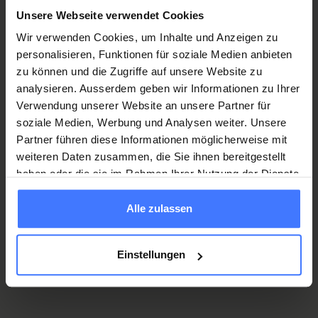
Unsere Webseite verwendet Cookies
Wir verwenden Cookies, um Inhalte und Anzeigen zu
personalisieren, Funktionen für soziale Medien anbieten
Tu pourrais également être intéressé(e)
zu können und die Zugriffe auf unsere Website zu
par
analysieren. Ausserdem geben wir Informationen zu Ihrer
Verwendung unserer Website an unsere Partner für
soziale Medien, Werbung und Analysen weiter. Unsere
Offres pour débutants
Partner führen diese Informationen möglicherweise mit
weiteren Daten zusammen, die Sie ihnen bereitgestellt
haben oder die sie im Rahmen Ihrer Nutzung der Dienste
Offres pour professionnels
gesammelt haben.
Alle zulassen
Offres pour étudiants
Einstellungen
Offres pour élèves