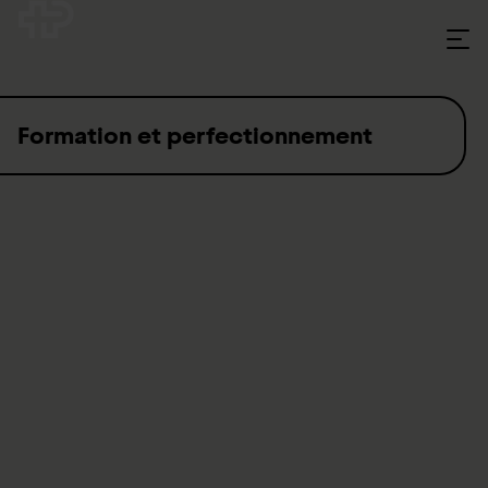
Skip to content
Formation et perfectionnement
Le Groupe suisse pour paraplégiques est parmi 20 premiers
employeurs de Suisse centrale et propose de nombreuses
formations initiales et continues dans une multitude de
métiers, tant aux collaboratrices et collaborateurs qu’aux
externes.