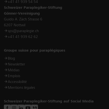
+41 41 939 54 54
Schweizer Paraplegiker-Stiftung
Gönner-Vereinigung
Guido A. Zäch Strasse 6
6207 Nottwil
sps@paraplegie.ch
+41 41 939 62 62
Links
Groupe suisse pour paraplégiques
Blog
Newsletter
Médias
Emplois
Accessibilité
Mentions légales
Schweizer Paraplegiker-Stiftung auf Social Media