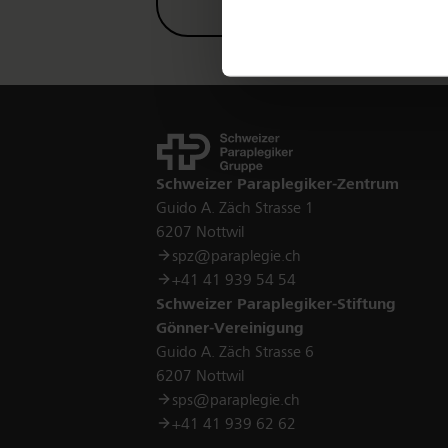
Kontakt
Schweizer Paraplegiker-Zentrum
Guido A. Zäch Strasse 1
6207 Nottwil
spz@paraplegie.ch
+41 41 939 54 54
Schweizer Paraplegiker-Stiftung
Gönner-Vereinigung
Guido A. Zäch Strasse 6
6207 Nottwil
sps@paraplegie.ch
+41 41 939 62 62