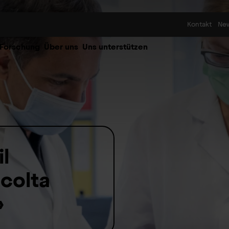
Skip to content
Kontakt
Ne
 Forschung
Über uns
Uns unterstützen
il
ccolta
»