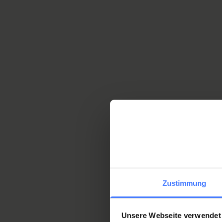
et créent le son. En raison 
pédales de son piano à queu
petit tuyau dans la bouche, i
le clavier et les pédales. Elle
l’extérieur, mais elle est trè
actionneur de pédale de clavi
professeur EPF émérite Beat S
d’Orthotec ont fait avancer l
Zustimmung
Unsere Webseite verwendet