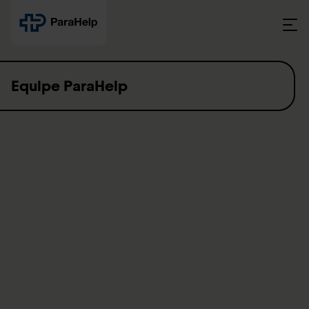
Skip to content
Equipe ParaHelp
Suivez-nous sur LinkedIn
Équipe ParaHelp