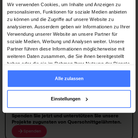
à l'équipe
Wir verwenden Cookies, um Inhalte und Anzeigen zu
Leonore Burgdorfer
Brigitte Hiltbrunner
Ursula Peter
personalisieren, Funktionen für soziale Medien anbieten
Infirmière dipl. ES expérimentée en
Infirmière dipl. ES expérimentée en
Spécialiste en gestion des prestations
zu können und die Zugriffe auf unsere Website zu
paraplégie
paraplégie
analysieren. Ausserdem geben wir Informationen zu Ihrer
Verwendung unserer Website an unsere Partner für
soziale Medien, Werbung und Analysen weiter. Unsere
Partner führen diese Informationen möglicherweise mit
Werden Sie jetzt Mitglied
und erhalten Sie im
weiteren Daten zusammen, die Sie ihnen bereitgestellt
Rahel Messineo
Blandine Lambert
Sean-Nicolas Stadelmann
Ernstfall
250 000 Franken
.
Infirmière dipl. ES expérimentée en
Infirmière dipl. HES expérimentée en
haben oder die sie im Rahmen Ihrer Nutzung der Dienste
Gestionnaire administratif
paraplégie
paraplégie
Mitglied werden
gesammelt haben.
Alle zulassen
Einstellungen
Simona Piscitelli
Olivia Wilhelm
Infirmière dipl. ES / IMC expérimentée en
Spenden
Sie jetzt und unterstützen Sie unsere
Assistante de direction & MarCom
paraplégie
Projekte zugunsten von
Querschnittgelähmten
.
Spenden