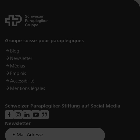
Links
Groupe suisse pour paraplégiques
Blog
Newsletter
Médias
Emplois
Accessibilité
Mentions légales
Schweizer Paraplegiker-Stiftung auf Social Media
Newsletter
Für Newsletter der Paraplegiker Stiftung anmelden
Email *