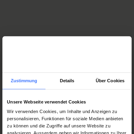
Selbstbestimmung bei der Herausforderung des Alltags
erlauben.
Beratung Wohn- und Entlastungsangebote
ALS-Betroffene
Wir bieten individuell angepasste, ganzheitliche
Begleitung und Beratung von ALS-Betroffenen und
Angehörigen und ihrem Umfeld vor Ort. Dieses Angebot
ist derzeit in der Deutschschweiz verfügbar.
Beratung ALS-Betroffene
Zustimmung
Details
Über Cookies
Unsere Webseite verwendet Cookies
Jahresbericht 2024
Wir verwenden Cookies, um Inhalte und Anzeigen zu
personalisieren, Funktionen für soziale Medien anbieten
zu können und die Zugriffe auf unsere Website zu
analysieren. Ausserdem geben wir Informationen zu Ihrer