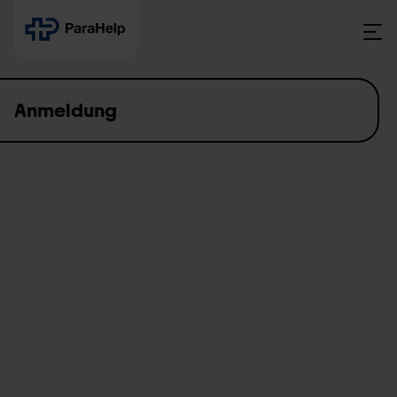
Skip to content
Anmeldung
Starten Sie hier die Anmeldung bei ParaHelp.
Die Anmeldung erfolgt online und führt Sie Schritt für Schritt
durch die erforderlichen Angaben. Bitte wählen Sie zuerst aus,
wer die Anmeldung durchführt.