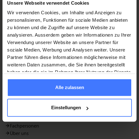
Unsere Webseite verwendet Cookies
Wir verwenden Cookies, um Inhalte und Anzeigen zu
Kontakt
personalisieren, Funktionen für soziale Medien anbieten
zu können und die Zugriffe auf unsere Website zu
ParaHelp
AG
analysieren. Ausserdem geben wir Informationen zu Ihrer
Guido A. Zäch-Strasse 1
Verwendung unserer Website an unsere Partner für
6207 Nottwil
soziale Medien, Werbung und Analysen weiter. Unsere
info@parahelp.ch
Partner führen diese Informationen möglicherweise mit
+41 41 939 60 60
weiteren Daten zusammen, die Sie ihnen bereitgestellt
haben oder die sie im Rahmen Ihrer Nutzung der Dienste
Quick Links
gesammelt haben.
Alle zulassen
LinkedIn
Beratung für Querschnittgelähmte
ALS-Betroffene
Einstellungen
Kinder und Jugendliche
Alter und Wohnen
Fachpersonen
Über uns