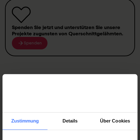
Spenden
Sie jetzt und unterstützen Sie unsere
Projekte zugunsten von
Querschnittgelähmten
.
Spenden
War diese Seite hilfreich?
Ja
Nein
Zustimmung
Details
Über Cookies