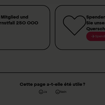
 Mitglied
und
Spende
rnstfall
250 000
Sie unse
Quersch
Spend
Cette page a-t-elle été utile ?
Ja
Nein