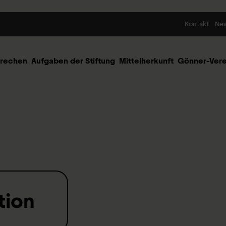
Skip to content
Kontakt
Ne
prechen
Aufgaben der Stiftung
Mittelherkunft
Gönner-Vere
tion