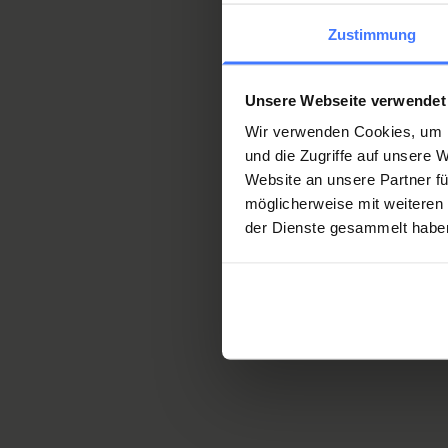
du grand public au moyen
Zustimmung
La Fondation est en mesu
activités pour les personn
Unsere Webseite verwendet
maladies susceptibles d’en
Wir verwenden Cookies, um I
de vie des para- et tétra
und die Zugriffe auf unsere
charge médicale, de la fou
Website an unsere Partner fü
de la formation, de la rec
möglicherweise mit weiteren
der Dienste gesammelt habe
Cela pourrait égalemen
Statuts de la Fondation su