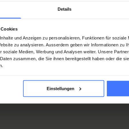
 d'un travail d'information.
Details
re de promouvoir, ou de mettre elle-même en oeuvre, des
es ayant des limitations physiques, une infirmité ou des
 Cookies
traîner une amélioration directe ou indirecte de la qualité
nhalte und Anzeigen zu personalisieren, Funktionen für soziale
plégiques, notamment dans les domaines de la prise en
 Website zu analysieren. Ausserdem geben wir Informationen zu 
rniture de moyens auxi-liaires (technologies d’assistance),
r soziale Medien, Werbung und Analysen weiter. Unsere Partner
herche et de l’innovation. »
 Daten zusammen, die Sie ihnen bereitgestellt haben oder die s
n.
t vous intéresser
Einstellungen
isse pour paraplégiques
(
PDF
,
41.16 KB
)