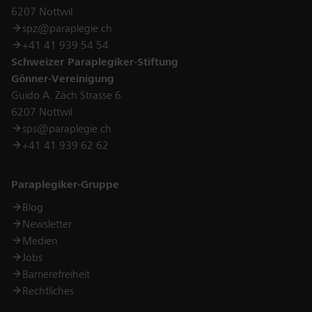
6207 Nottwil
spz@paraplegie.ch
+41 41 939 54 54
Schweizer Paraplegiker-Stiftung
Gönner-Vereinigung
Guido A. Zäch Strasse 6
6207 Nottwil
sps@paraplegie.ch
+41 41 939 62 62
Links
Paraplegiker-Gruppe
Blog
Newsletter
Medien
Jobs
Barrierefreiheit
Rechtliches