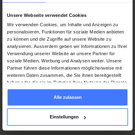
pro Jahr
CHF
Im Auto.
Mitglied werden
Unsere Webseite verwendet Cookies
Welche drei Dinge würdest du auf eine
einsame Insel nehmen (ausser Rollstuhl)?
Wir verwenden Cookies, um Inhalte und Anzeigen zu
Dauermitglied
1000
Sofern es Nahrung und Wasser gibt: Mein
personalisieren, Funktionen für soziale Medien anbieten
einmalig
CHF
Malatelier, Laptop mit Internet und eine Flasche
zu können und die Zugriffe auf unsere Website zu
Mitglied werden
Wein.
analysieren. Ausserdem geben wir Informationen zu Ihrer
Verwendung unserer Website an unsere Partner für
soziale Medien, Werbung und Analysen weiter. Unsere
Partner führen diese Informationen möglicherweise mit
weiteren Daten zusammen, die Sie ihnen bereitgestellt
250 000 Franken im Ernstfall
haben oder die sie im Rahmen Ihrer Nutzung der Dienste
gesammelt haben.
Alle zulassen
6 Vorteile einer Mitgliedschaft
Sie erhalten 250 000 Franken
, wenn Sie nach einem
Einstellungen
Unfall querschnittgelähmt und dauerhaft auf den
Rollstuhl angewiesen sind.