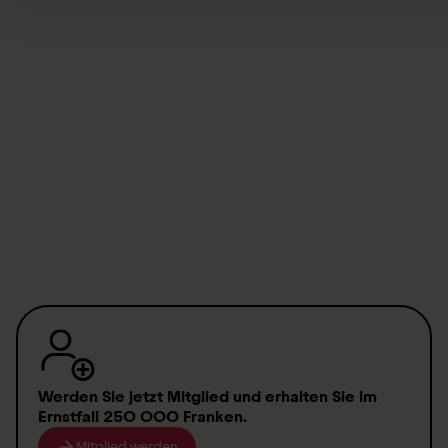
The payment process is
quick and without red tape
.
The payment is granted
independently of insurance
benefits and the place of the accident
or treatment.
Benefactors' Association membership is
possible both
for people who reside in Switzerland and those
who live abroad
.
2 million members
have already put their trust in the
Swiss Paraplegic Foundation.
You show your solidarity
towards people with a spinal
cord injury – given that it can happen to anybody.
Werden Sie jetzt Mitglied
und erhalten Sie im
Ernstfall
250 000 Franken
.
Mitglied werden