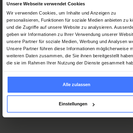
Unsere Webseite verwendet Cookies
einmalig
CHF
Mitglied werden
Wir verwenden Cookies, um Inhalte und Anzeigen zu
personalisieren, Funktionen für soziale Medien anbieten zu 
Ihre Transaktion ist sicher
und die Zugriffe auf unsere Website zu analysieren. Ausser
geben wir Informationen zu Ihrer Verwendung unserer Websi
unsere Partner für soziale Medien, Werbung und Analysen we
Unsere Partner führen diese Informationen möglicherweise m
weiteren Daten zusammen, die Sie ihnen bereitgestellt habe
die sie im Rahmen Ihrer Nutzung der Dienste gesammelt ha
250 000 Swiss francs in case of
emergency
Alle zulassen
Your 6 advantages
Einstellungen
You receive 250 000 Swiss francs
if you sustain a
spinal cord injury in an accident and end up in a
wheelchair permanently.