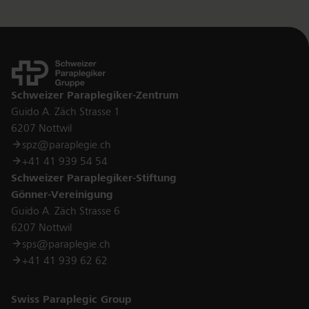
Kontakt
Schweizer Paraplegiker-Zentrum
Guido A. Zäch Strasse 1
6207 Nottwil
spz@paraplegie.ch
+41 41 939 54 54
Schweizer Paraplegiker-Stiftung
Gönner-Vereinigung
Guido A. Zäch Strasse 6
6207 Nottwil
sps@paraplegie.ch
+41 41 939 62 62
Links
Swiss Paraplegic Group