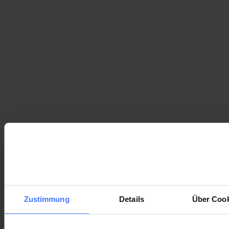
250 000 Franken im Ernstfall
Jetzt
Mitglied
werden und
vorsorgen
Bereits 2 Millionen Mitglieder vertrauen auf die Schweizer
Paraplegiker-Stiftung.
Choose membership
Einzelmitglied
45
pro Jahr
CHF
Mitglied werden
Paare und Familien
90
pro Jahr
CHF
Mitglied werden
Zustimmung
Details
Über Cook
Dauermitglied
1000