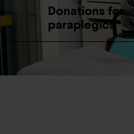
Donations for
paraplegics
Spendenbetrag auswähl
Jede
Spen
Egal in welcher Höhe, Si
50
CHF
Jetzt spenden