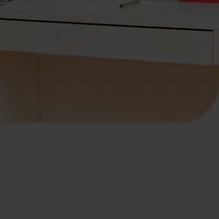
mung.
...
HF
Anderer Betrag