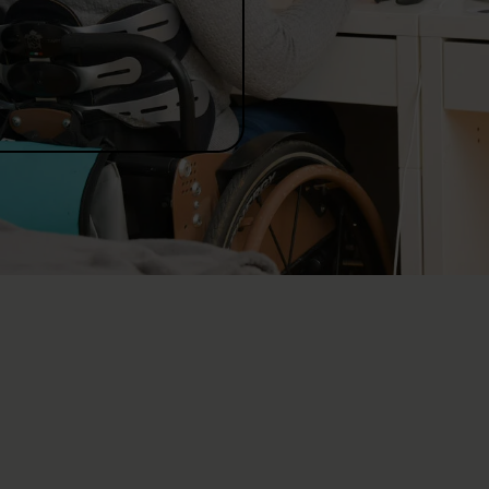
en
de
zählt
e leisten einen wichtigen Beitrag für Menschen mit Querschnittläh
80
150
CHF
CHF
C