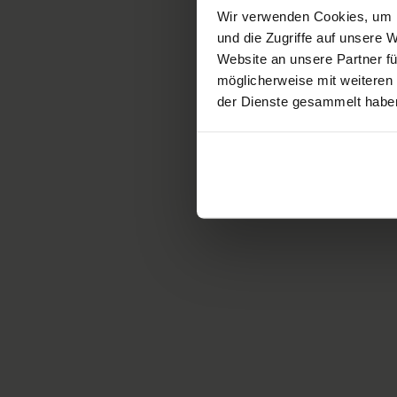
Wir verwenden Cookies, um I
und die Zugriffe auf unsere
General donation
Website an unsere Partner fü
möglicherweise mit weiteren
Our bank details
der Dienste gesammelt habe
Swiss Paraplegic Foundation
6207 Nottwil
IBAN
CH14 0900 0000 6014 729
BIC
POFICHBEXXX
Tax number: 1195279