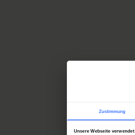
you can use your event to
S
Event donation
t
Use your innovative idea t
D
cord injury.
f
Special fundraising cam
As a company, make a comm
Donations from compan
Zustimmung
Further options for ma
Unsere Webseite verwendet