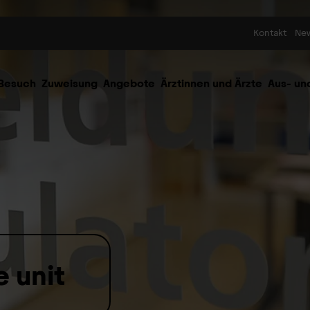
Skip to content
Kontakt
Ne
 Besuch
Zuweisung
Angebote
Ärztinnen und Ärzte
Aus- un
 unit