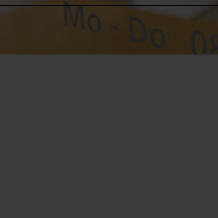
Lifelong care
People with a spinal cord inju
confronted with numerous spi
typical and commonly occurri
bladder and bowel dysfunction
respiratory infections and pr
injury have an increased risk