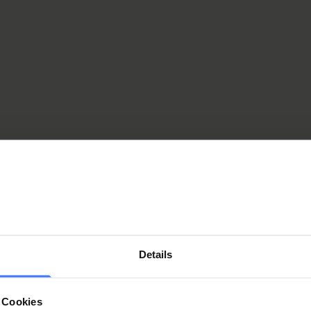
dics
outpatient care and outpatient appointments are also
 the regional outpatient care units in CHUV Lausanne and
ee "Practical information").
Details
 Cookies