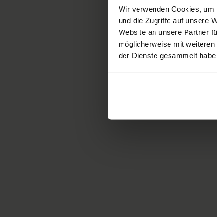
We provide rapid
Wir verwenden Cookies, um I
und die Zugriffe auf unsere
assistance in the 
Website an unsere Partner fü
problems.
möglicherweise mit weiteren
der Dienste gesammelt habe
Available treatme
Annual check-ups
Advice and treatment for
The annual check-up helps 
health-related situation a