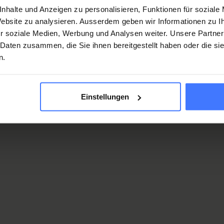
, comprehensive and competent
nhalte und Anzeigen zu personalisieren, Funktionen für soziale
 Website zu analysieren. Ausserdem geben wir Informationen zu 
case of spinal cord injury-specific
r soziale Medien, Werbung und Analysen weiter. Unsere Partner
 Daten zusammen, die Sie ihnen bereitgestellt haben oder die s
n.
Einstellungen
nts
 spinal cord injury-specific problems
patients and doctors obtain an overall view of the genera
nd of any problems.