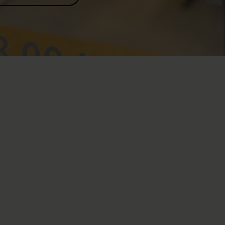
ry (including spina bifida) often find themselves
nal cord injury-associated health problems. These include
ng health problems, such as spasticity, neuropathic pain,
, urinary tract infections, breathing problems,
essure sores. At the same time, people with a spinal cord
 of age-associated health problems, such as diabetes, heart