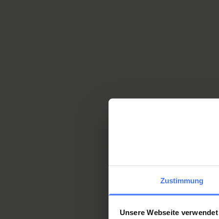
Spinal surgery / Orthopae
Neurosurgery
Hand surgery
Gynaecology
Plastic Surgery
Nottwil is the main site for 
offered in co-operation with
Bellinzona (for registration s
Zustimmung
Unsere Webseite verwendet