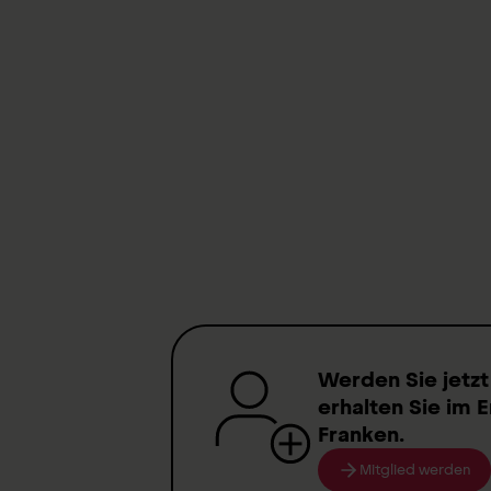
Doctors at the Swiss Paraplegi
Medical services
Para Know-how
Information on commitment to
Werden Sie jetzt
erhalten Sie im E
Franken
.
Mitglied werden