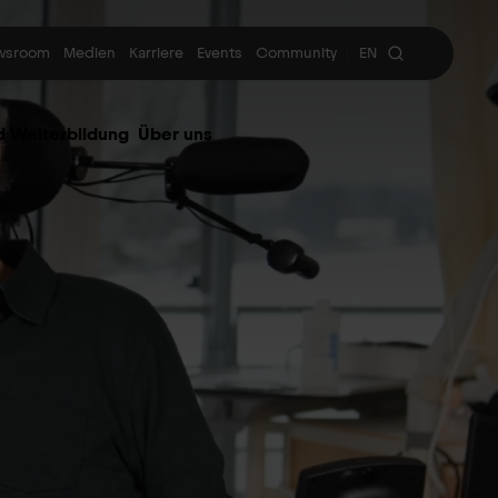
wsroom
Medien
Karriere
Events
Community
EN
|
d Weiterbildung
Über uns