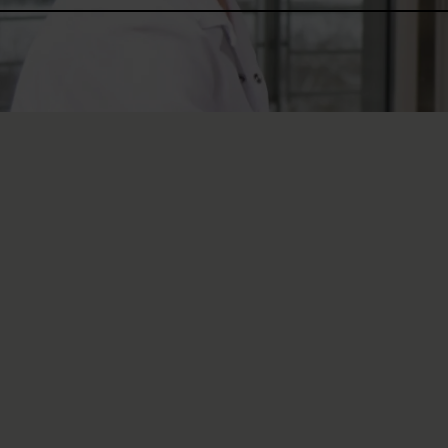
When you first arrive, you m
suddenly find yourself in a d
goal is to accompany you alon
professional and personal. W
you can trust.
At the SPC, we get you star
the day you arrive. We not on