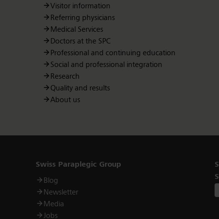
Visitor information
Referring physicians
Medical Services
Doctors at the SPC
Professional and continuing education
Social and professional integration
Research
Quality and results
About us
Links
Swiss Paraplegic Group
S
S
Blog
Newsletter
Media
Jobs