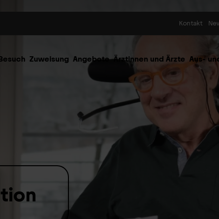
Skip to content
Kontakt
Ne
 Besuch
Zuweisung
Angebote
Ärztinnen und Ärzte
Aus- un
tion