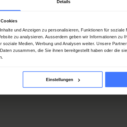
Details
on brochure
 Cookies
nhalte und Anzeigen zu personalisieren, Funktionen für soziale
 Website zu analysieren. Ausserdem geben wir Informationen zu 
02 MB
)
r soziale Medien, Werbung und Analysen weiter. Unsere Partner
 Daten zusammen, die Sie ihnen bereitgestellt haben oder die s
n.
dditional services for patients with private and semi-private
Einstellungen
also be of interest to you