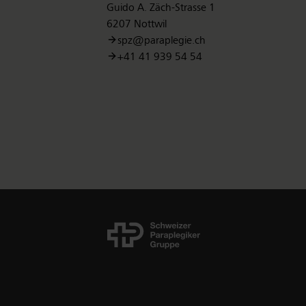
Guido A. Zäch-Strasse 1
6207 Nottwil
spz@paraplegie.ch
+41 41 939 54 54