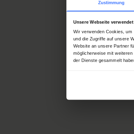
Zustimmung
Patient informati
Unsere Webseite verwendet
Wir verwenden Cookies, um I
und die Zugriffe auf unsere
Patient information
(
PDF
,
3.
Website an unsere Partner fü
möglicherweise mit weiteren
der Dienste gesammelt habe
Nottwil Privé - Our offer: A
insurance
(
PDF
,
1.97 MB
)
The following may 