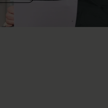
ay be overwhelmed by lots of new impressions. You will
ifferent environment, and a brand-new life situation. Our
g the way, offering care and assistance that is both
e hope to become an ally that you and your relatives feel
ted on a comprehensive programme of rehabilitation from
ly seek to treat your paralysis and its symptoms, but also