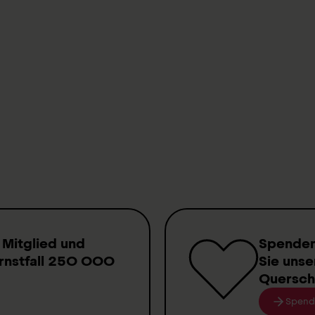
c Centre
 provide coverage and rates
 Mitglied
und
Spende
rnstfall
250 000
Sie unse
Quersch
Spend