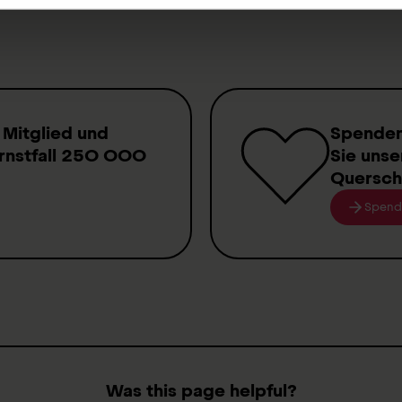
 Mitglied
und
Spende
rnstfall
250 000
Sie unse
Quersch
Spend
Was this page helpful?