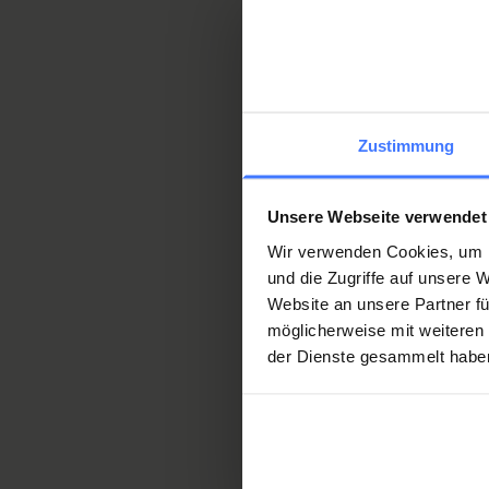
Award of the German-sp
The following may also b
Prof. Friedrich-Wilhelm 
Zustimmung
The Prof. Friedrich-Wilh
Dr. Jörg Krebs and the wo
Research topics
Unsere Webseite verwendet
Dr. Jens Wöllner.
Wir verwenden Cookies, um I
Clinical Trial Unit
und die Zugriffe auf unsere
Website an unsere Partner fü
möglicherweise mit weiteren
For patients
der Dienste gesammelt habe
Partners
Friedrich Wilhem Meinec