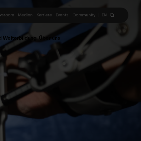
wsroom
Medien
Karriere
Events
Community
EN
|
d Weiterbildung
Über uns