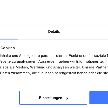
eaking Medical Society for Paraplegia (DMGP)
e of interest to you
Meinecke Memorial Award
Details
elm Meinecke Memorial Award of the DMGP in 2022 was aw
rking group of Prof. Dr. Jürgen Pannek, Franziska Radema
 Cookies
nhalte und Anzeigen zu personalisieren, Funktionen für soziale
 Website zu analysieren. Ausserdem geben wir Informationen zu 
r soziale Medien, Werbung und Analysen weiter. Unsere Partner
 Daten zusammen, die Sie ihnen bereitgestellt haben oder die s
n.
Einstellungen
ke Gedächtnispreis 2022
(
PDF
,
782.96 KB
)