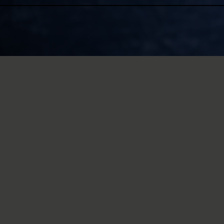
At the Swiss Paraplegic Ce
make improvements to the 
paraplegia and other condi
Applied clinical research cont
best possible medical and ther
carried out by various depart
and in direct contact with pat