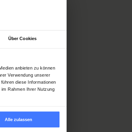
Über Cookies
arded to
cher and PD
 Medien anbieten zu können
Ihrer Verwendung unserer
 führen diese Informationen
ie im Rahmen Ihrer Nutzung
Alle zulassen