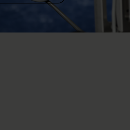
ntre (SPC), we conduct applied clinical research to
acute care and rehabilitation of people with
tions associated with spinal cord injuries.
ributes significantly to the SPC being able to provide the
apeutic care to its patients. This is why clinical research is
ments in the SPC, frequently on an interdisciplinary basis,
ients.