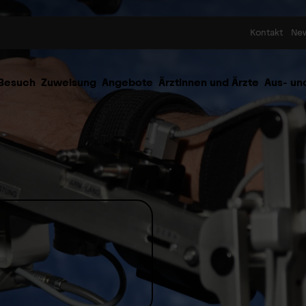
Skip to content
Kontakt
Ne
 Besuch
Zuweisung
Angebote
Ärztinnen und Ärzte
Aus- un
l