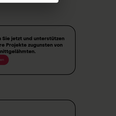
n
Sie jetzt und unterstützen
re Projekte zugunsten von
nittgelähmten
.
en