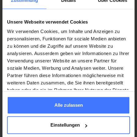
Zustimmung
Details
Über Cookies
key.
How access keys work
Unsere Webseite verwendet Cookies
Wir verwenden Cookies, um Inhalte und Anzeigen zu
Internet Explorer, Mozilla, Netscape, Firefox up to version
personalisieren, Funktionen für soziale Medien anbieten
1.5: ALT + Access key number + Enter
zu können und die Zugriffe auf unsere Website zu
Firefox 2 or higher: ALT + Shift + Access key number
analysieren. Ausserdem geben wir Informationen zu Ihrer
MAC input: Ctrl + Access key number
Verwendung unserer Website an unsere Partner für
soziale Medien, Werbung und Analysen weiter. Unsere
Partner führen diese Informationen möglicherweise mit
weiteren Daten zusammen, die Sie ihnen bereitgestellt
haben oder die sie im Rahmen Ihrer Nutzung der Dienste
gesammelt haben.
Werden Sie jetzt Mitglied
und erhalten Sie im
Alle zulassen
Ernstfall
250 000 Franken
.
Mitglied werden
Einstellungen