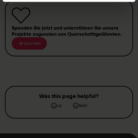
Spenden
Sie jetzt und unterstützen Sie unsere
Projekte zugunsten von
Querschnittgelähmten
.
Spenden
Was this page helpful?
Ja
Nein