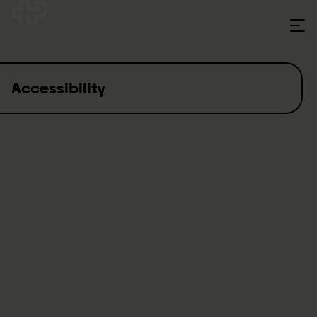
Skip to content
Accessibility
Accessible website for the Swiss Paraplegic Group
The Swiss Paraplegic Group has an accessible website at
"www.paraplegie.ch".
What is accessibility on the Internet?
Accessible websites give anyone unrestricted access to use
and read a website.