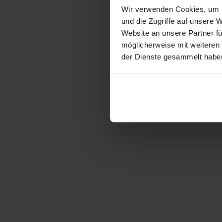
Wir verwenden Cookies, um I
topic of spinal cord injuries
und die Zugriffe auf unsere
based on a summary from
Website an unsere Partner fü
the WHO “International
möglicherweise mit weiteren
perspectives on spinal cord
der Dienste gesammelt habe
injury” report.
More
How does spinal
cord injury