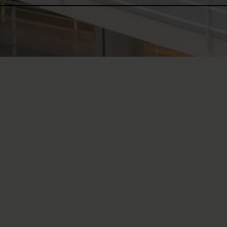
A spinal cord inju
wheelchair.