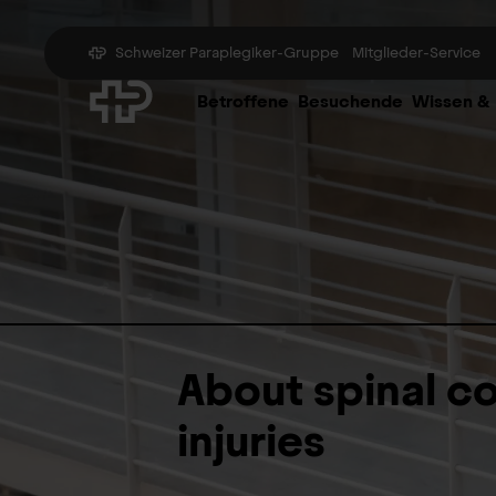
Schweizer Paraplegiker-Gruppe
Mitglieder-Service
Betroffene
Besuchende
Wissen &
About spinal c
injuries