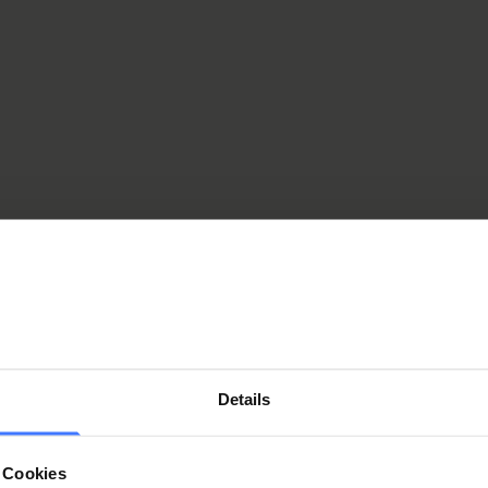
l cord injury from an international perspective. It also
from the service areas of the Swiss Paraplegic Foundation
Effects and
complications
Details
a spinal cord
injury
 Cookies