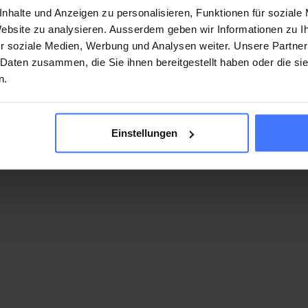
A spinal cord injury ha
nhalte und Anzeigen zu personalisieren, Funktionen für soziale
serious effects. Find o
 Website zu analysieren. Ausserdem geben wir Informationen zu 
more about the effect
r soziale Medien, Werbung und Analysen weiter. Unsere Partner
complications that pe
 Daten zusammen, die Sie ihnen bereitgestellt haben oder die s
with a spinal cord inju
n.
have to battle with in 
day-to-day life.
Einstellungen
More
Why are easil
accessible
places import
for people wi
spinal cord