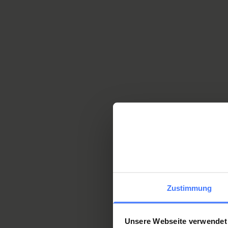
significant contribution.
The WHO report looks at spina
incorporates several aspects 
and its subsidiaries.
Topic areas
Understanding
Zustimmung
spinal cord
injuries
Unsere Webseite verwendet
Find out more about the