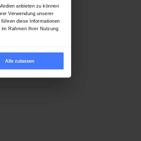
s
 Medien anbieten zu können
ut
Ihrer Verwendung unserer
s and
 führen diese Informationen
ople
ie im Rahmen Ihrer Nutzung
ry
their
Alle zulassen
y-
ant
th