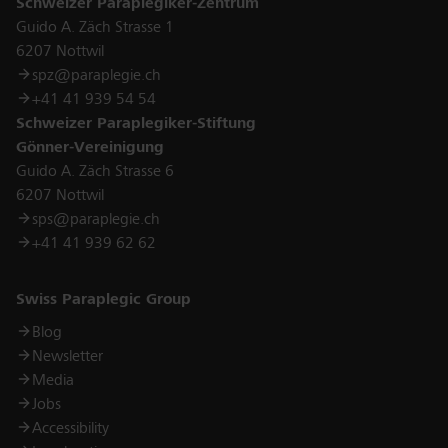
Schweizer Paraplegiker-Zentrum
Guido A. Zäch Strasse 1
6207 Nottwil
spz@paraplegie.ch
+41 41 939 54 54
Schweizer Paraplegiker-Stiftung
Gönner-Vereinigung
Guido A. Zäch Strasse 6
6207 Nottwil
sps@paraplegie.ch
+41 41 939 62 62
Links
Swiss Paraplegic Group
Blog
Newsletter
Media
Jobs
Accessibility