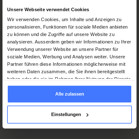
Unsere Webseite verwendet Cookies
Join us
Wir verwenden Cookies, um Inhalte und Anzeigen zu
Mehr dazu
personalisieren, Funktionen für soziale Medien anbieten
zu können und die Zugriffe auf unsere Website zu
analysieren. Ausserdem geben wir Informationen zu Ihrer
Verwendung unserer Website an unsere Partner für
The following may also be of interest to
soziale Medien, Werbung und Analysen weiter. Unsere
you
Partner führen diese Informationen möglicherweise mit
weiteren Daten zusammen, die Sie ihnen bereitgestellt
haben oder die sie im Rahmen Ihrer Nutzung der Dienste
gesammelt haben.
Vacancies for young professionals
Alle zulassen
Vacancies for professionals
Einstellungen
Vacancies for students