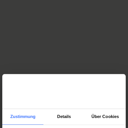
Para Know-how
Along with individual counselling sessions, peers
organise and conduct group training programmes. Para
Know-how courses unite people who have been living
with a spinal cord injury for a long period of time with
those who are just learning how to live with their
disability, in a setting where participants can broaden
their knowledge on paralysis-related topics.
Para Know-how
Our current job vacancies
Mehr dazu
Zustimmung
Details
Über Cookies