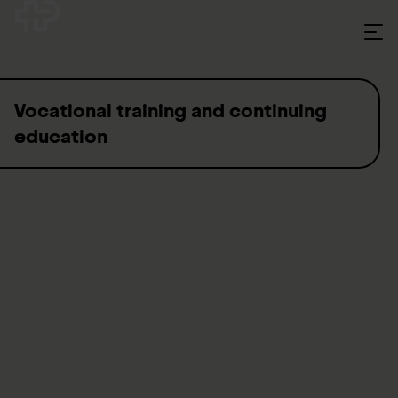
Skip to content
Vocational training and continuing
education
The Swiss Paraplegic Group is one of the 20 biggest
employers in Central Switzerland, and offers several vocational
training and continuing education programmes in a variety of
different fields - both for its employees and to members of the
general public.