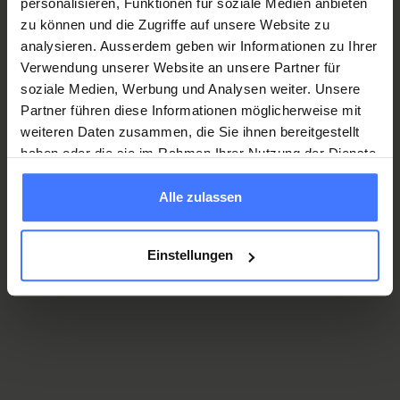
personalisieren, Funktionen für soziale Medien anbieten
You can cancel your membership here. You can re-
zu können und die Zugriffe auf unsere Website zu
register at any time.
analysieren. Ausserdem geben wir Informationen zu Ihrer
Cancel membership
Verwendung unserer Website an unsere Partner für
soziale Medien, Werbung und Analysen weiter. Unsere
Partner führen diese Informationen möglicherweise mit
Notify of age of majority
weiteren Daten zusammen, die Sie ihnen bereitgestellt
Notify us if your son or daughter has reached the age of
haben oder die sie im Rahmen Ihrer Nutzung der Dienste
majority.
gesammelt haben.
Notify of age of majority
Alle zulassen
Other membership enquiries
Einstellungen
If your request is not listed above, please inform us of
your specific request.
Other enquiries