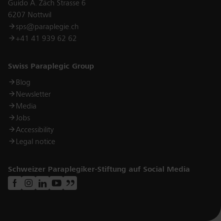
Guido A. Zäch Strasse 6
6207 Nottwil
sps@paraplegie.ch
+41 41 939 62 62
Links
Swiss Paraplegic Group
Blog
Newsletter
Media
Jobs
Accessibility
Legal notice
Schweizer Paraplegiker-Stiftung auf Social Media