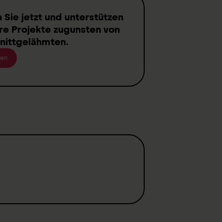
.
n
Sie jetzt und unterstützen
rsonnes
ur vie. La
re Projekte zugunsten von
des moyens
nittgelähmten
.
raite
en
déjà sont
giques
.