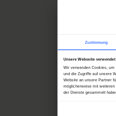
En Suisse, un jour
lésion médullaire 
Zustimmung
Unsere Webseite verwendet
Wir verwenden Cookies, um I
und die Zugriffe auf unsere
Une paralysie médullaire est
Website an unsere Partner fü
pour la transformation de la
möglicherweise mit weiteren
der Dienste gesammelt habe
des bienfaiteurs la Fondat
250 000 francs en cas de 