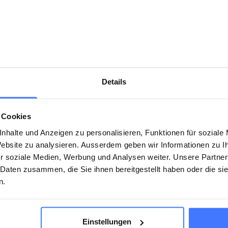
 sur deux, une personne subit une
et devient paralysée médullaire.
Details
 Cookies
nhalte und Anzeigen zu personalisieren, Funktionen für soziale
 Website zu analysieren. Ausserdem geben wir Informationen zu 
 lourde de conséquences en termes de coûts, par exemple
r soziale Medien, Werbung und Analysen weiter. Unsere Partner
 voiture ou de l’appartement.
Adhérez à l’Association
 Daten zusammen, die Sie ihnen bereitgestellt haben oder die s
n.
ion suisse pour paraplégiques pour recevoir
coup dur.
Einstellungen