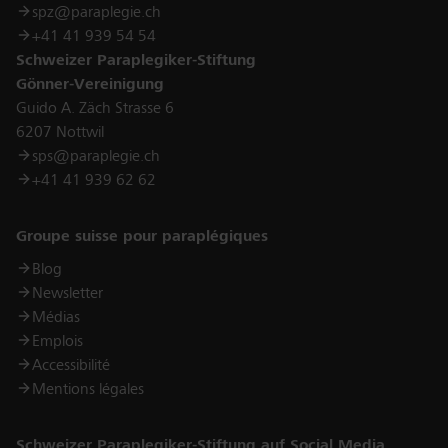
spz@paraplegie.ch
+41 41 939 54 54
Schweizer Paraplegiker-Stiftung
Gönner-Vereinigung
Guido A. Zäch Strasse 6
6207 Nottwil
sps@paraplegie.ch
+41 41 939 62 62
Links
Groupe suisse pour paraplégiques
Blog
Newsletter
Médias
Emplois
Accessibilité
Mentions légales
Schweizer Paraplegiker-Stiftung auf Social Media