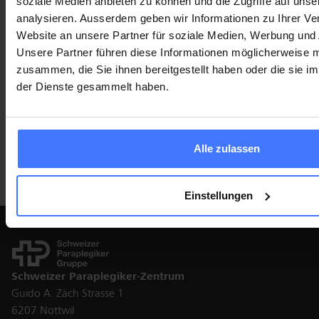
soziale Medien anbieten zu können und die Zugriffe auf uns
analysieren. Ausserdem geben wir Informationen zu Ihrer V
Website an unsere Partner für soziale Medien, Werbung und 
Unsere Partner führen diese Informationen möglicherweise m
zusammen, die Sie ihnen bereitgestellt haben oder die sie 
der Dienste gesammelt haben.
Cette page a-t-elle été utile ?
Ja
Nein
Alle zulassen
Einstellungen
Kontakt
Schweizer Paraplegiker-Zentrum
Guido A. Zäch Strasse 1
6207 Nottwil