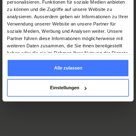
personalisieren, Funktionen für soziale Medien anbieten
zu können und die Zugriffe auf unsere Website zu
analysieren. Ausserdem geben wir Informationen zu Ihrer
Verwendung unserer Website an unsere Partner für
soziale Medien, Werbung und Analysen weiter. Unsere
Partner führen diese Informationen möglicherweise mit
weiteren Daten zusammen, die Sie ihnen bereitgestellt
haben oder die sie im Rahmen Ihrer Nutzung der Dienste
gesammelt haben.
Voici quelques synonymes pour
Alle zulassen
l’espoir : confiance, foi, optimisme,
confiance, assurance, conviction,
Einstellungen
satisfaction, joie de vivre, courage,
aspiration, désir, perspective,
projet, aspiration, possibilité