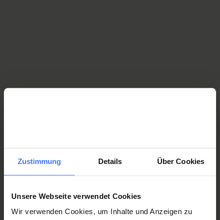
la volonté de survivre. L’espoir de pouvoir influencer la
situation et de compter sur l’aide d’autrui libère des énergies
pour s’activer, surmonter le désespoir et retrouver la joie de
vivre.
Comment lutter contre le désespoir ?
Zustimmung
Details
Über Cookies
Unsere Webseite verwendet Cookies
Wir verwenden Cookies, um Inhalte und Anzeigen zu