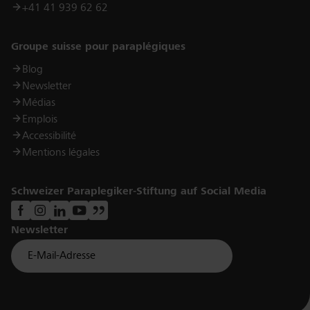
+41 41 939 62 62
Links
Groupe suisse pour paraplégiques
Blog
Newsletter
Médias
Emplois
Accessibilité
Mentions légales
Schweizer Paraplegiker-Stiftung auf Social Media
Newsletter
Für Newsletter der Paraplegiker Stiftung anmelden
Email *