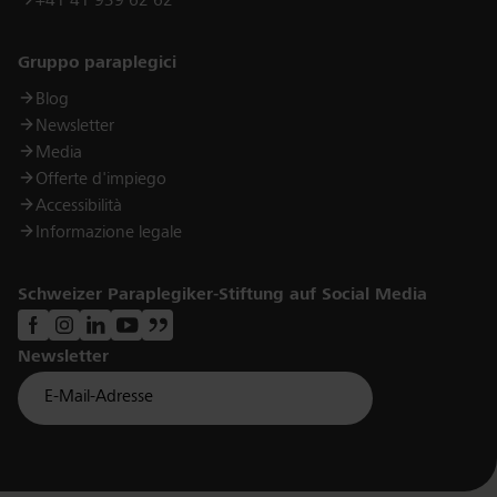
+41 41 939 62 62
Links
Gruppo paraplegici
Blog
Newsletter
Media
Offerte d'impiego
Accessibilità
Informazione legale
Schweizer Paraplegiker-Stiftung auf Social Media
Newsletter
Für Newsletter der Paraplegiker Stiftung anmelden
Email *