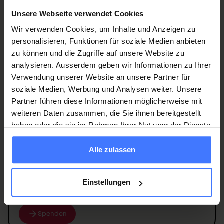
(
PDF
,
3.34 MB
)
Unsere Webseite verwendet Cookies
Wir verwenden Cookies, um Inhalte und Anzeigen zu
personalisieren, Funktionen für soziale Medien anbieten
zu können und die Zugriffe auf unsere Website zu
analysieren. Ausserdem geben wir Informationen zu Ihrer
Verwendung unserer Website an unsere Partner für
soziale Medien, Werbung und Analysen weiter. Unsere
Werden Sie jetzt Mitglied
und erhalten Sie im
Ernstfall
250 000 Franken
.
Partner führen diese Informationen möglicherweise mit
weiteren Daten zusammen, die Sie ihnen bereitgestellt
Mitglied werden
haben oder die sie im Rahmen Ihrer Nutzung der Dienste
gesammelt haben.
Alle zulassen
Einstellungen
Spenden
Sie jetzt und unterstützen Sie unsere
Projekte zugunsten von
Querschnittgelähmten
.
Spenden