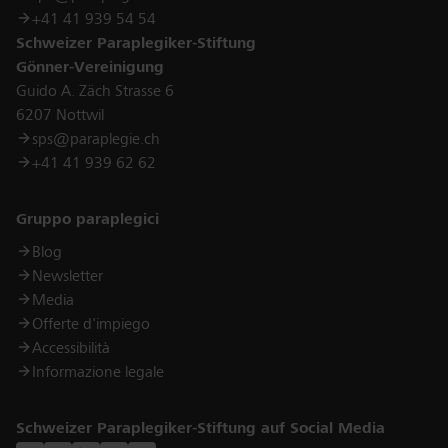
+41 41 939 54 54
Schweizer Paraplegiker-Stiftung
Gönner-Vereinigung
Guido A. Zäch Strasse 6
6207 Nottwil
sps@paraplegie.ch
+41 41 939 62 62
Links
Gruppo paraplegici
Blog
Newsletter
Media
Offerte d'impiego
Accessibilità
Informazione legale
Schweizer Paraplegiker-Stiftung auf Social Media