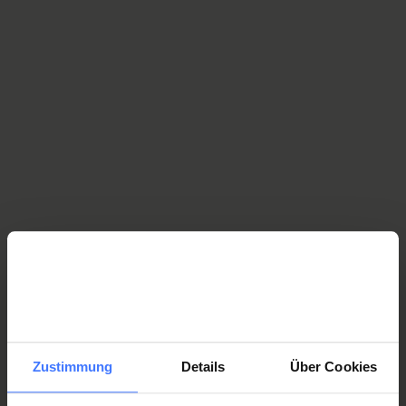
Zustimmung
Details
Über Cookies
Ubicazione e mappa - Gruppo Svizzero paraplegici