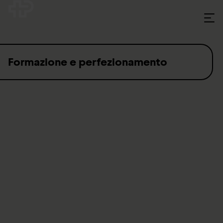
Skip to content
Formazione e perfezionamento
Il Gruppo Svizzero Paraplegici figura tra i 20 maggiori datori di
lavoro nella Svizzera centrale e offre un’ampia gamma di
formazioni professionali e continue in varie professioni, sia per
i collaboratori che per le persone esterne.
ParAcademy