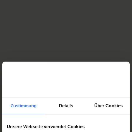
specifiche della para-tetraplegia come.
Para know-how
Le nostre offerte d’impiego attuali (in
tedesco)
Per saperne di più
Lavorare con noi (in tedesco)
Per saperne di più
Zustimmung
Details
Über Cookies
Unsere Webseite verwendet Cookies