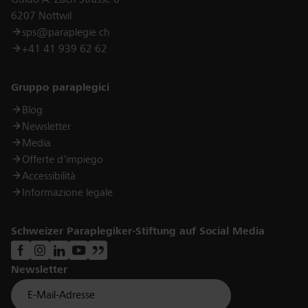
Guido A. Zäch Strasse 6
6207 Nottwil
sps@paraplegie.ch
+41 41 939 62 62
Links
Gruppo paraplegici
Blog
Newsletter
Media
Offerte d'impiego
Accessibilità
Informazione legale
Schweizer Paraplegiker-Stiftung auf Social Media
Newsletter
Für Newsletter der Paraplegiker Stiftung anmelden
Email *