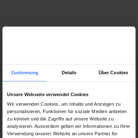
Per saperne di più sulla RSP
Organizzazione
Collaboratori
Zustimmung
Details
Über Cookies
Finanziamento
Unsere Webseite verwendet Cookies
Wir verwenden Cookies, um Inhalte und Anzeigen zu
personalisieren, Funktionen für soziale Medien anbieten
zu können und die Zugriffe auf unsere Website zu
analysieren. Ausserdem geben wir Informationen zu Ihrer
Werden Sie jetzt Mitglied
und erhalten Sie im
Verwendung unserer Website an unsere Partner für
Ernstfall
250 000 Franken
.