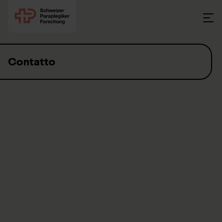
Skip to content
Contatto
Ricerca svizzera per paraplegici
spf@paraplegie.ch
T.
+41 41 939 65 65