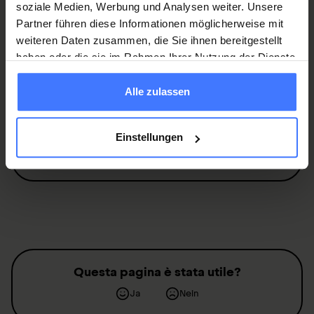
soziale Medien, Werbung und Analysen weiter. Unsere
Mitglied werden
Partner führen diese Informationen möglicherweise mit
weiteren Daten zusammen, die Sie ihnen bereitgestellt
haben oder die sie im Rahmen Ihrer Nutzung der Dienste
gesammelt haben.
Alle zulassen
Spenden
Sie jetzt und unterstützen Sie unsere
Projekte zugunsten von
Querschnittgelähmten
.
Einstellungen
Spenden
Questa pagina è stata utile?
Ja
Nein