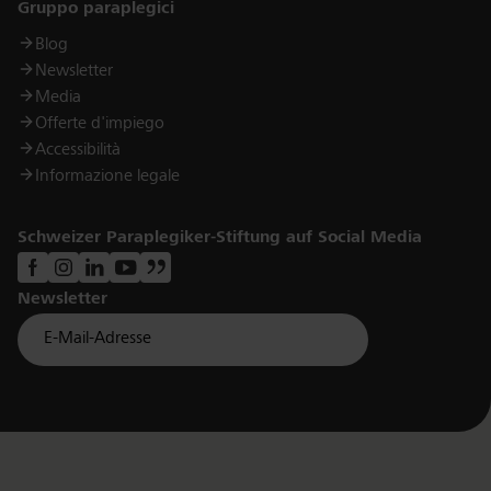
Links
Gruppo paraplegici
Blog
Newsletter
Media
Offerte d'impiego
Accessibilità
Informazione legale
Schweizer Paraplegiker-Stiftung auf Social Media
Newsletter
Für Newsletter der Paraplegiker Stiftung anmelden
Email *