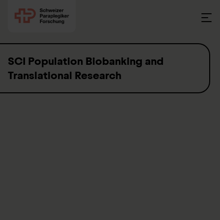
Skip to content
SCI Population Biobanking and
Translational Research
Una lesione del midollo spinale interessa diversi organi e
apparati. In interazione con l’età, l’ambiente e fattori personali
può determinare condizioni di salute diverse. Il nostro gruppo
si occupa di studiare non solo i meccanismi biologici che
stanno alla base di tali condizioni, bensì anche le potenziali
nuove terapie. Studiando la biologia dell’invecchiamento