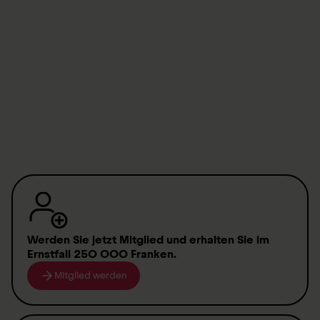
Download
Elenco pubblicazioni Ricerca svizzera per paraplegici
2009 (in inglese)
(
PDF
,
34.51 KB
)
Werden Sie jetzt Mitglied
und erhalten Sie im
Ernstfall
250 000 Franken
.
Mitglied werden