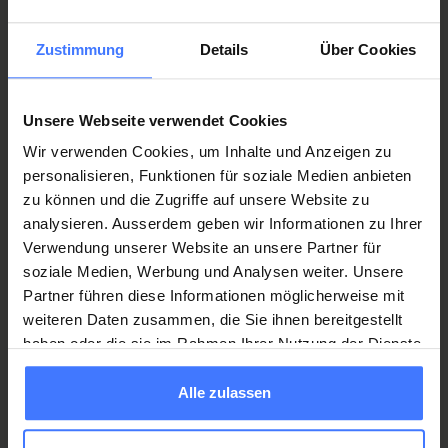
Werden Sie jetzt Mitglied
und erhalten Sie im
Zustimmung
Details
Über Cookies
Ernstfall
250 000 Franken
.
Mitglied werden
Unsere Webseite verwendet Cookies
Wir verwenden Cookies, um Inhalte und Anzeigen zu
personalisieren, Funktionen für soziale Medien anbieten
zu können und die Zugriffe auf unsere Website zu
analysieren. Ausserdem geben wir Informationen zu Ihrer
Spenden
Sie jetzt und unterstützen Sie unsere
Verwendung unserer Website an unsere Partner für
Projekte zugunsten von
Querschnittgelähmten
.
soziale Medien, Werbung und Analysen weiter. Unsere
Spenden
Partner führen diese Informationen möglicherweise mit
weiteren Daten zusammen, die Sie ihnen bereitgestellt
haben oder die sie im Rahmen Ihrer Nutzung der Dienste
gesammelt haben.
Alle zulassen