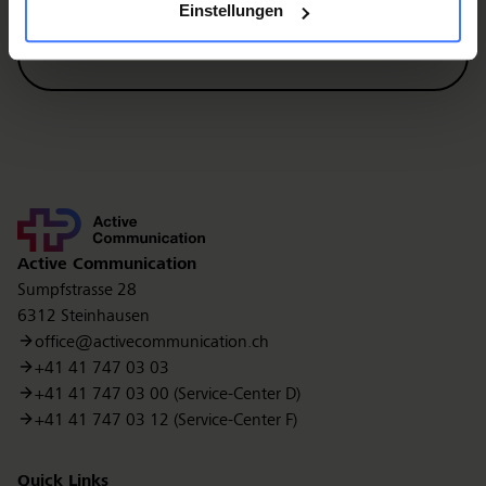
War diese Seite hilfreich?
Einstellungen
Ja
Nein
Kontakt
Active Communication
Sumpfstrasse 28
6312 Steinhausen
office@activecommunication.ch
+41 41 747 03 03
+41 41 747 03 00 (Service-Center D)
+41 41 747 03 12 (Service-Center F)
Quick Links