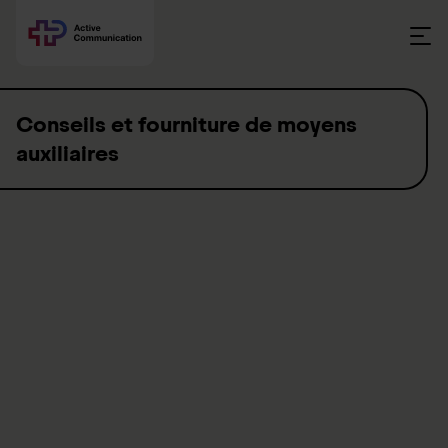
Skip to content
Conseils et fourniture de moyens
auxiliaires
Vous trouverez sur cette page les principales étapes ainsi que
l
e déroulement
de fourniture des moyens auxiliaires. Le
processus de fourniture des moyens auxiliaires est divisé en
deux phases principales : la phase d
’évaluation
(
évaluation
préalable
) et la phase d
’entraînement
(formation et suivi).
Nous vous accompagnons tout au long de ces démarches et