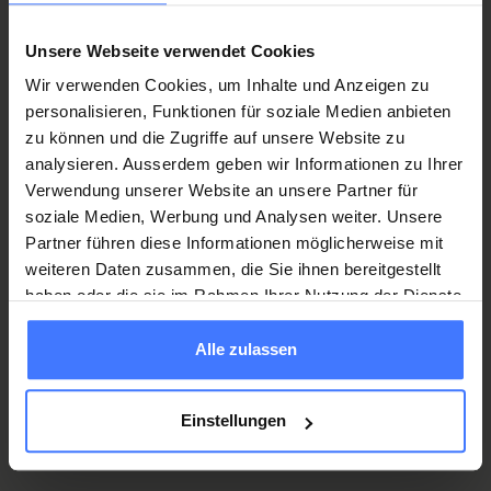
intéressé(e) par
Unsere Webseite verwendet Cookies
Wir verwenden Cookies, um Inhalte und Anzeigen zu
Le fournisseur de solutions
personalisieren, Funktionen für soziale Medien anbieten
zu können und die Zugriffe auf unsere Website zu
En route avec une conseillère
analysieren. Ausserdem geben wir Informationen zu Ihrer
Verwendung unserer Website an unsere Partner für
soziale Medien, Werbung und Analysen weiter. Unsere
« Je suis Active », le personnel sous le feu des projecteurs
Partner führen diese Informationen möglicherweise mit
weiteren Daten zusammen, die Sie ihnen bereitgestellt
haben oder die sie im Rahmen Ihrer Nutzung der Dienste
« Dans la communication alternative et améliorée, je me
gesammelt haben.
sens à l’aise »
Alle zulassen
Service
Einstellungen
Téléchargements