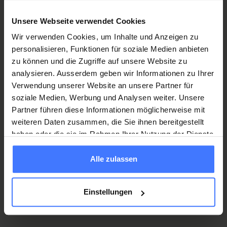
uns zentral.
Unsere Webseite verwendet Cookies
Begegnung und Austausch:
Auf dem Campus Nottwil
Wir verwenden Cookies, um Inhalte und Anzeigen zu
treffen Menschen aus unterschiedlichen Kulturen,
personalisieren, Funktionen für soziale Medien anbieten
Fachgebieten und Beweggründen zusammen. Wir bieten
zu können und die Zugriffe auf unsere Website zu
eine Plattform für fachlichen Austausch, Sport, Freizeit
analysieren. Ausserdem geben wir Informationen zu Ihrer
und Kultur.
Verwendung unserer Website an unsere Partner für
soziale Medien, Werbung und Analysen weiter. Unsere
Partner führen diese Informationen möglicherweise mit
weiteren Daten zusammen, die Sie ihnen bereitgestellt
Bereits umgesetzte Massnahmen
haben oder die sie im Rahmen Ihrer Nutzung der Dienste
gesammelt haben.
Alle zulassen
Einstellungen
für neue Perspektiven