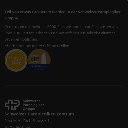
Space»
ausgezeichnet und darf dieses für weitere
drei Jahre verwenden.
Teil von etwas Grösserem werden in der Schweizer Paraplegiker-
Gruppe.
2023: Das Schweizer Paraplegiker-Zentrum schult
seit 2023 ihr patientennahes Fachpersonal
Gemeinsam mit mehr als 2000 Spezialistinnen und Spezialisten aus
über 100 Berufen arbeiten und Betroffenen ein selbstbestimmtes
systematisch in
Patientensicherheit
. Pro Jahr
Leben ermöglichen.
absolvieren rund 200 Mitarbeitende die Schulung,
Arbeiten bei uns
Offene Stellen
in vier Jahren soll die
gesamte Belegschaft geschult
sein.
2022: Vorbereitend auf die
Eingliederung auf dem
allgemeinen Arbeitsmarkt
vermittelt
ParaWork®
im
Jahr 2022 20 Klientinnen und Klienten für vier bis
sechs Monate an
Trainingsarbeitsplätze
innerhalb der Schweizer Paraplegiker-Gruppe.
2022: In Wolka Cycowska an der polnisch-
Kontakt
ukrainischen Grenze richtet die Schweizer
Schweizer Paraplegiker-Zentrum
Paraplegiker-Stiftung
ein Safe House
ein
für
Guido A. Zäch Strasse 1
Kriegsflüchtlinge mit Querschnittlähmung
. Die