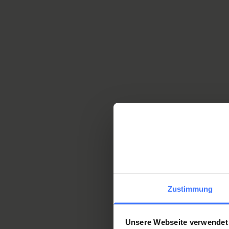
De la manière la plus autonome poss
adapté ses caisses pour les personn
Zustimmung
Heureux, mais pa
Unsere Webseite verwendet