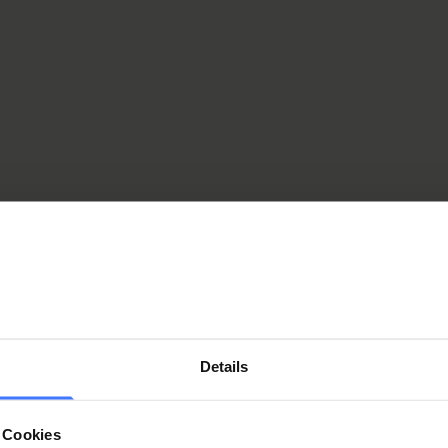
ible: Francesco Rullo se déplace régulièrement en voiture – et se rend
es en fauteuil roulant.
Details
s pour longtemps
 Cookies