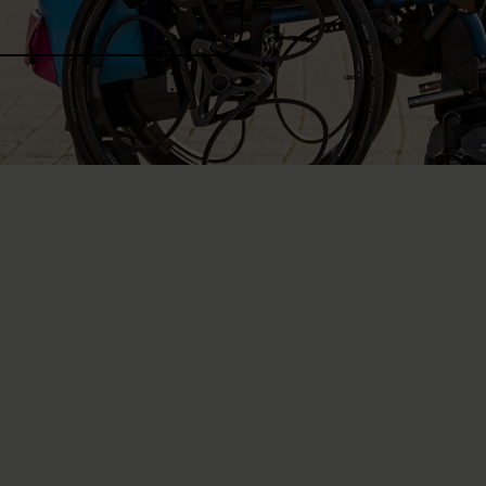
arvient à gérer une vie parsemée d’obstacles, se
itions – et doit parfois se forcer à être heureux.