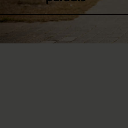
Comment Francesco Rullo p
bat pour de meilleures cond
Texte: Peter Birrer
Images: Adrian Baer